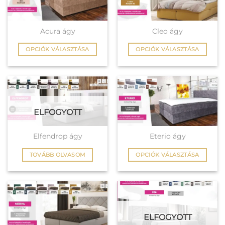
Acura ágy
Cleo ágy
OPCIÓK VÁLASZTÁSA
OPCIÓK VÁLASZTÁSA
Ennek
Ennek
a
a
terméknek
terméknek
több
több
variációja
variációja
ELFOGYOTT
van.
van.
A
A
változatok
változatok
Elfendrop ágy
Eterio ágy
a
a
TOVÁBB OLVASOM
OPCIÓK VÁLASZTÁSA
termékoldalon
termékoldalon
Ennek
választhatók
választhatók
a
ki
ki
terméknek
több
variációja
ELFOGYOTT
van.