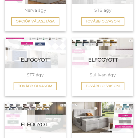
A
változatok
Nerva ágy
ST6 ágy
a
OPCIÓK VÁLASZTÁSA
TOVÁBB OLVASOM
termékoldalon
Ennek
választhatók
a
ki
terméknek
több
variációja
ELFOGYOTT
ELFOGYOTT
van.
A
változatok
ST7 ágy
Sullivan ágy
a
TOVÁBB OLVASOM
TOVÁBB OLVASOM
termékoldalon
választhatók
ki
ELFOGYOTT