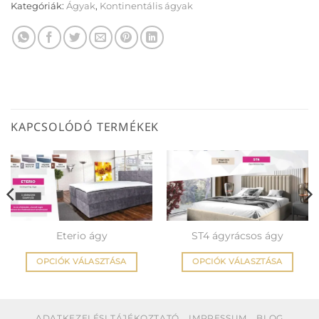
Kategóriák:
Ágyak
,
Kontinentális ágyak
KAPCSOLÓDÓ TERMÉKEK
Eterio ágy
ST4 ágyrácsos ágy
OPCIÓK VÁLASZTÁSA
OPCIÓK VÁLASZTÁSA
Ennek
Ennek
a
a
terméknek
terméknek
ADATKEZELÉSI TÁJÉKOZTATÓ
IMPRESSUM
BLOG