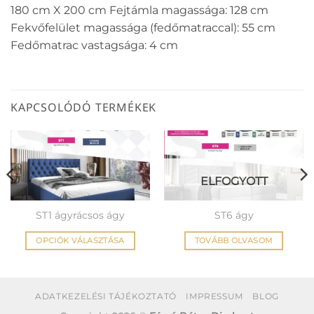
180 cm X 200 cm Fejtámla magassága: 128 cm
Fekvőfelület magassága (fedőmatraccal): 55 cm
Fedőmatrac vastagsága: 4 cm
KAPCSOLÓDÓ TERMÉKEK
ELFOGYOTT
ST1 ágyrácsos ágy
ST6 ágy
OPCIÓK VÁLASZTÁSA
TOVÁBB OLVASOM
Ennek
a
terméknek
ADATKEZELÉSI TÁJÉKOZTATÓ
IMPRESSUM
BLOG
több