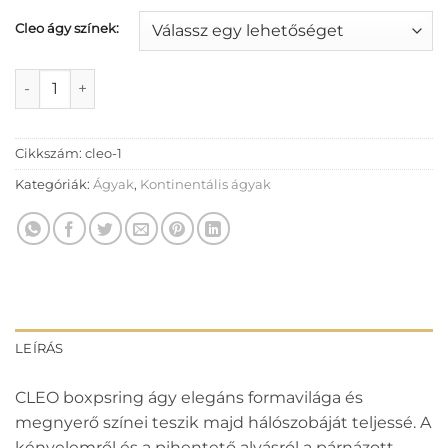
Cleo ágy színek:
Cleo ágy mennyiség
Cikkszám:
cleo-1
Kategóriák:
Ágyak
,
Kontinentális ágyak
LEÍRÁS
CLEO boxpsring ágy elegáns formavilága és
megnyerő színei teszik majd hálószobáját teljessé. A
kényelemről és a pihentető alvásról a párnázott