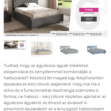
Tudtad, hogy az ágyrácsos ágyak tökéletes
eleganciával és kényelemmel kombinálják a
hálószobád? Készítsd fel magad egy felejthetetlen
éjszakára és kérj tőlünk árajánlatot még ma! Ha a
stílus és a funkcionalitás összhangja számodra is
fontos, ne habozz – kérj tőlünk részletes ajánlatot az
ágyrácsos ágyakról, és élvezd az alvásod! A
pihentető éjszakákért és a lenyűgöző hálószobaért