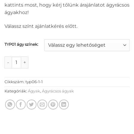
kattints most, hogy kérj tőlünk árajánlatot ágyrácsos
ágyakhoz!
Válassz színt ajánlatkérés előtt.
TYP01 ágy színek:
TYP06 ágyrácsos ágy mennyiség
Cikkszám:
typ06-1-1
Kategóriák:
Ágyak
,
Ágyrácsos ágyak