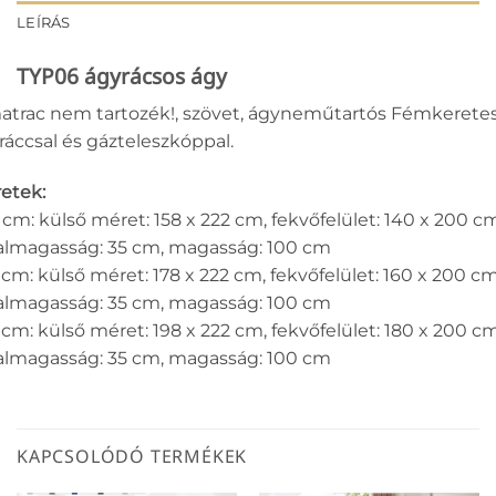
LEÍRÁS
TYP06 ágyrácsos ágy
atrac nem tartozék!, szövet, ágyneműtartós Fémkerete
ráccsal és gázteleszkóppal.
etek:
 cm: külső méret: 158 x 222 cm, fekvőfelület: 140 x 200 c
almagasság: 35 cm, magasság: 100 cm
 cm: külső méret: 178 x 222 cm, fekvőfelület: 160 x 200 cm
almagasság: 35 cm, magasság: 100 cm
 cm: külső méret: 198 x 222 cm, fekvőfelület: 180 x 200 cm
almagasság: 35 cm, magasság: 100 cm
KAPCSOLÓDÓ TERMÉKEK