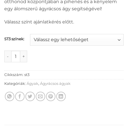
otthonod központjában a pihenés és a kényelem
egy álomszerű ágyrácsos ágy segítségével!
Válassz színt ajánlatkérés előtt.
ST3 színek:
ST3 ágyrácsos ágy mennyiség
Cikkszám:
st3
Kategóriák:
Ágyak
,
Ágyrácsos ágyak