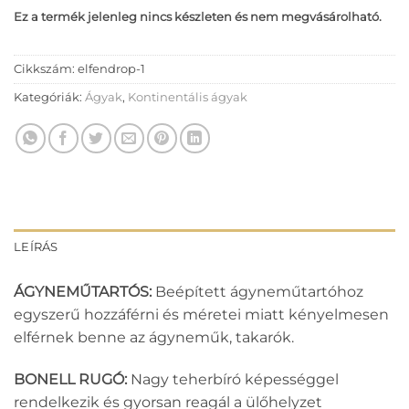
Ez a termék jelenleg nincs készleten és nem megvásárolható.
Cikkszám:
elfendrop-1
Kategóriák:
Ágyak
,
Kontinentális ágyak
LEÍRÁS
ÁGYNEMŰTARTÓS:
Beépített ágyneműtartóhoz
egyszerű hozzáférni és méretei miatt kényelmesen
elférnek benne az ágyneműk, takarók.
BONELL RUGÓ:
Nagy teherbíró képességgel
rendelkezik és gyorsan reagál a ülőhelyzet