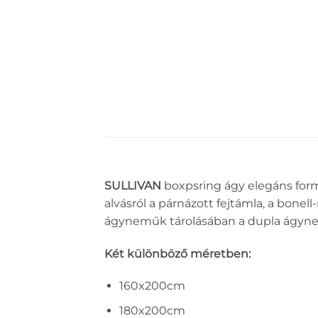
SULLIVAN
boxpsring ágy elegáns forma
alvásról a párnázott fejtámla, a bone
ágyneműk tárolásában a dupla ágynemű
Két különböző méretben:
160x200cm
180x200cm