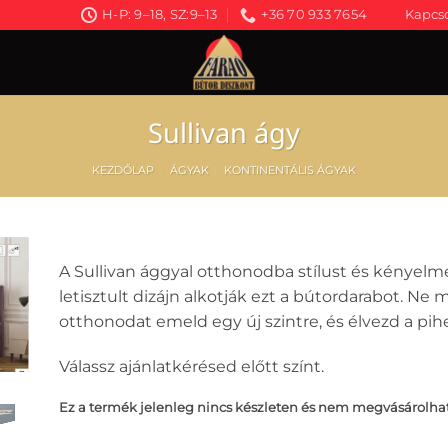
H-P: 9–18, SZ:9–13
+36 70 933 7654
Kapcso
Sullivan ágy
KEZDŐLAP
/
ÁGYAK
/
KONTINENTÁLIS ÁGYAK
A Sullivan ággyal otthonodba stílust és kényelm
letisztult dizájn alkotják ezt a bútordarabot. Ne 
otthonodat emeld egy új szintre, és élvezd a pih
Válassz ajánlatkérésed előtt színt.
Ez a termék jelenleg nincs készleten és nem megvásárolha