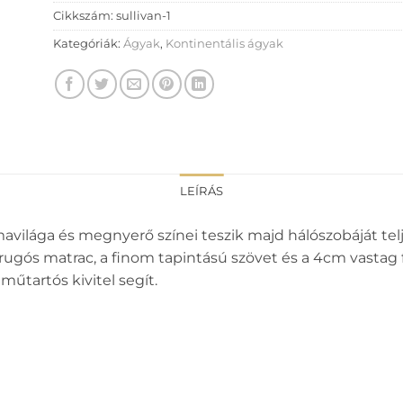
Cikkszám:
sullivan-1
Kategóriák:
Ágyak
,
Kontinentális ágyak
LEÍRÁS
világa és megnyerő színei teszik majd hálószobáját tel
ll-rugós matrac, a finom tapintású szövet és a 4cm vast
tartós kivitel segít.