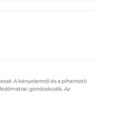
jessé. A kényelemről és a pihentető
ag fedőmatrac gondoskodik. Az