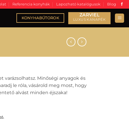
lat
Referencia konyhák
Lapozható katalógusok
Blog
KONYHABÚTOROK
et varázsolhatsz. Minőségi anyagok és
maradj le róla, vásárold meg most, hogy
entető alvást minden éjszaka!
tó.