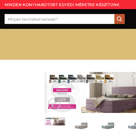
Skip
MINDEN KONYHABÚTORT EGYEDI MÉRETRE KÉSZÍTÜNK
to
Keresés
content
a
következőre: