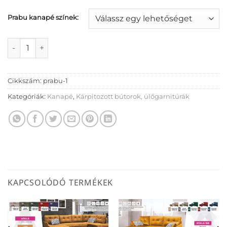
Prabu kanapé színek:
Prabu kanapé mennyiség
Cikkszám:
prabu-1
Kategóriák:
Kanapé
,
Kárpitozott bútorok, ülőgarnitúrák
KAPCSOLÓDÓ TERMÉKEK