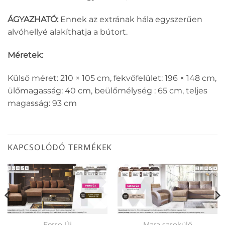
ÁGYAZHATÓ:
Ennek az extrának hála egyszerűen
alvóhellyé alakíthatja a bútort.
Méretek:
Külső méret: 210 × 105 cm, fekvőfelület: 196 × 148 cm,
ülőmagasság: 40 cm, beülőmélység : 65 cm, teljes
magasság: 93 cm
KAPCSOLÓDÓ TERMÉKEK
Ferro Új
Mara sarokülő