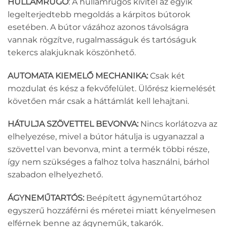
HULLÁMRUGÓ
: A hullámrugós kivitel az egyik
legelterjedtebb megoldás a kárpitos bútorok
esetében. A bútor vázához azonos távolságra
vannak rögzítve, rugalmasságuk és tartóságuk
tekercs alakjuknak köszönhető.
AUTOMATA KIEMELŐ MECHANIKA:
Csak két
mozdulat és kész a fekvőfelület. Ülőrész kiemelését
követően már csak a háttámlát kell lehajtani.
HÁTULJA SZÖVETTEL BEVONVA:
Nincs korlátozva az
elhelyezése, mivel a bútor hátulja is ugyanazzal a
szövettel van bevonva, mint a termék többi része,
így nem szükséges a falhoz tolva használni, bárhol
szabadon elhelyezhető.
ÁGYNEMŰTARTÓS:
Beépített ágyneműtartóhoz
egyszerű hozzáférni és méretei miatt kényelmesen
elférnek benne az ágyneműk, takarók.