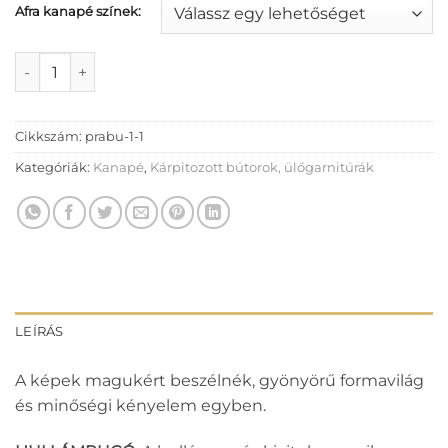
Afra kanapé színek:
Afra kanapé mennyiség
Cikkszám:
prabu-1-1
Kategóriák:
Kanapé
,
Kárpitozott bútorok, ülőgarnitúrák
LEÍRÁS
A képek magukért beszélnék, gyönyörű formavilág
és minőségi kényelem egyben.