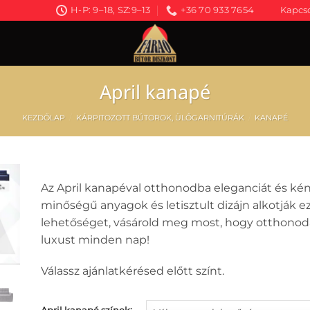
H-P: 9–18, SZ:9–13
+36 70 933 7654
Kapcso
April kanapé
KEZDŐLAP
/
KÁRPITOZOTT BÚTOROK, ÜLŐGARNITÚRÁK
/
KANAPÉ
Az April kanapéval otthonodba eleganciát és ké
minőségű anyagok és letisztult dizájn alkotják e
lehetőséget, vásárold meg most, hogy otthonodat
luxust minden nap!
Válassz ajánlatkérésed előtt színt.