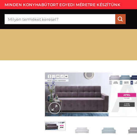
Skip
MINDEN KONYHABÚTORT EGYEDI MÉRETRE KÉSZÍTÜNK
to
Keresés
content
a
következőre: