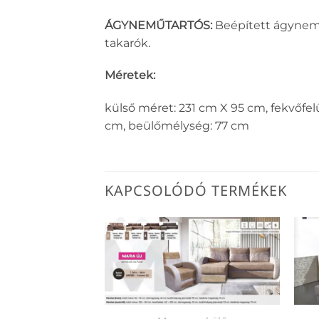
ÁGYNEMŰTARTÓS:
Beépített ágynemű
takarók.
Méretek:
külső méret: 231 cm X 95 cm, fekvőfel
cm, beülőmélység: 77 cm
KAPCSOLÓDÓ TERMÉKEK