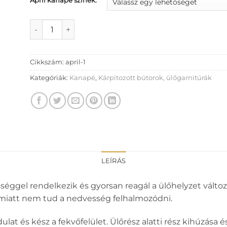
April kanapé színek:
April kanapé mennyiség
Cikkszám:
april-1
Kategóriák:
Kanapé
,
Kárpitozott bútorok, ülőgarnitúrák
LEÍRÁS
ggel rendelkezik és gyorsan reagál a ülőhelyzet változás
emiatt nem tud a nedvesség felhalmozódni.
at és kész a fekvőfelület. Ülőrész alatti rész kihúzása é