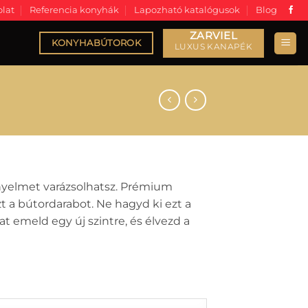
lat
Referencia konyhák
Lapozható katalógusok
Blog
KONYHABÚTOROK
nyelmet varázsolhatsz. Prémium
zt a bútordarabot. Ne hagyd ki ezt a
 emeld egy új szintre, és élvezd a