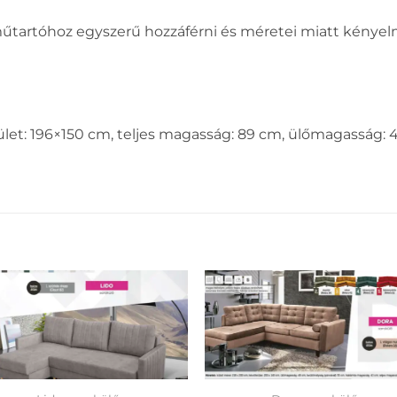
tartóhoz egyszerű hozzáférni és méretei miatt kénye
ület: 196×150 cm, teljes magasság: 89 cm, ülőmagasság: 