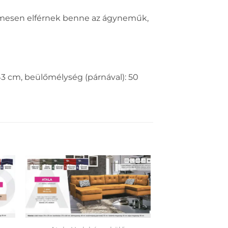
lmesen elférnek benne az ágyneműk,
43 cm, beülőmélység (párnával): 50