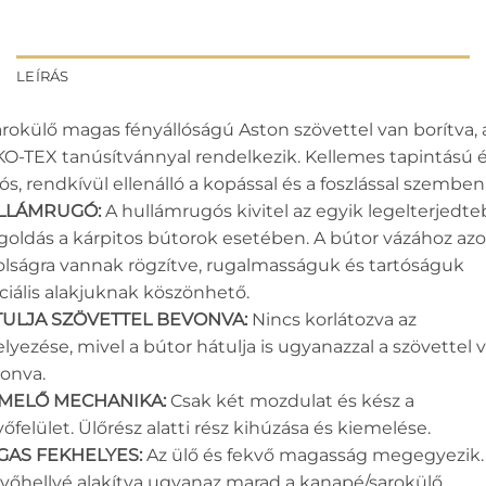
LEÍRÁS
arokülő magas fényállóságú Aston szövettel van borítva,
O-TEX tanúsítvánnyal rendelkezik. Kellemes tapintású 
tós, rendkívül ellenálló a kopással és a foszlással szemben
LLÁMRUGÓ:
A hullámrugós kivitel az egyik legelterjedt
oldás a kárpitos bútorok esetében. A bútor vázához az
olságra vannak rögzítve, rugalmasságuk és tartóságuk
ciális alakjuknak köszönhető.
ULJA SZÖVETTEL BEVONVA:
Nincs korlátozva az
elyezése, mivel a bútor hátulja is ugyanazzal a szövettel 
onva.
EMELŐ MECHANIKA:
Csak két mozdulat és kész a
vőfelület. Ülőrész alatti rész kihúzása és kiemelése.
GAS FEKHELYES:
Az ülő és fekvő magasság megegyezik.
vőhellyé alakítva ugyanaz marad a kanapé/sarokülő