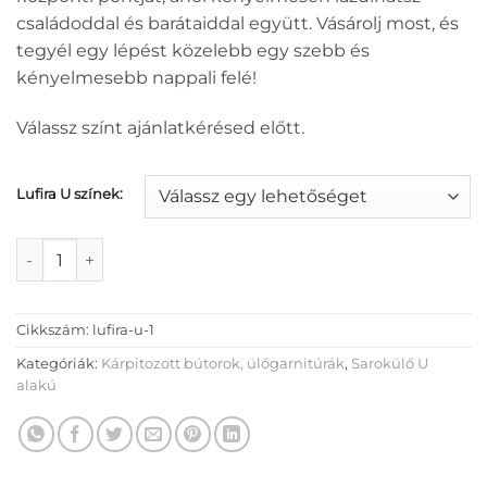
családoddal és barátaiddal együtt. Vásárolj most, és
tegyél egy lépést közelebb egy szebb és
kényelmesebb nappali felé!
Válassz színt ajánlatkérésed előtt.
Lufira U színek:
Lufira U sarokülő mennyiség
Cikkszám:
lufira-u-1
Kategóriák:
Kárpitozott bútorok, ülőgarnitúrák
,
Sarokülő U
alakú