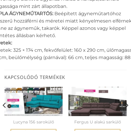
assága mint zárt állapotban.
PLA ÁGYNEMŰTARTÓS:
Beépített ágyneműtartóhoz
szerű hozzáférni és méretei miatt kényelmesen elférne
ne az ágyneműk, takarók. Képpel azonos vagy képpel
entétes állásban kérhető.
etek:
etek: 325 × 174 cm, fekvőfelület: 160 x 290 cm, ülőmagas
cm, beülőmélység (párnával): 66 cm, teljes magasság: 8
KAPCSOLÓDÓ TERMÉKEK
Lucyna 156 sarokülő
Fergus U alakú sarkülő