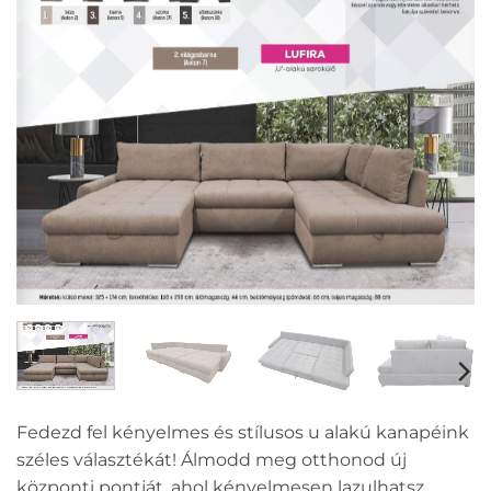
Fedezd fel kényelmes és stílusos u alakú kanapéink
széles választékát! Álmodd meg otthonod új
központi pontját, ahol kényelmesen lazulhatsz