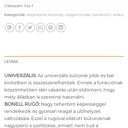
Cikkszám:
lizz-1
Kategóriák:
Kárpitozott bútorok, ülőgarnitúrák
,
Sarokülő L alakú
LEÍRÁS
UNIVERZÁLIS:
Az univerzális bútorok jobb és bal
kivitelben is összeszerelhetőek. Ennek a funkciónak
köszönhetően ráér vásárlás után eldönteni, hogy
mely állásban is szeretné használni.
BONELL RUGÓ:
Nagy teherbíró képességgel
rendelkezik és gyorsan reagál a ülőhelyzet
változására. Ezzel a rugóval ellátott bútoroknak
nagyszerű a szellőzése, emiatt nem tud a