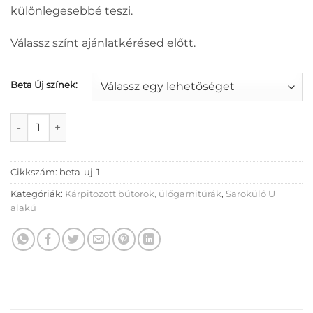
különlegesebbé teszi.
Válassz színt ajánlatkérésed előtt.
Beta Új színek:
Beta Új U sarokülő mennyiség
Cikkszám:
beta-uj-1
Kategóriák:
Kárpitozott bútorok, ülőgarnitúrák
,
Sarokülő U
alakú