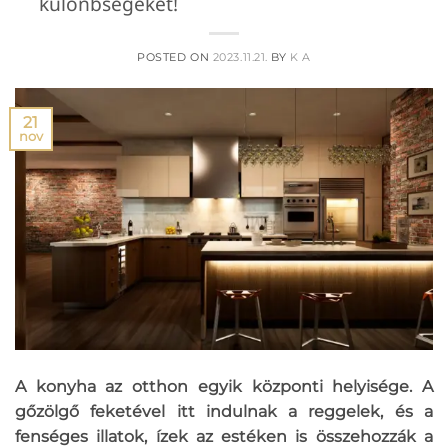
különbségeket!
POSTED ON
2023.11.21.
BY
K A
21
nov
A konyha az otthon egyik központi helyisége. A
gőzölgő feketével itt indulnak a reggelek, és a
fenséges illatok, ízek az estéken is összehozzák a