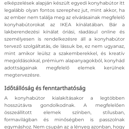
elképzelések alapján készült egyedi konyhabútor itt
legalább olyan fontos szerephez jut, mint akkor, ha
az ember nem találja meg az elvárásainak megfelelő
konyhabútorokat az IKEA kínálatában. Bár a
lakberendezési kínálat óriási, ráadásul online és
személyesen is rendelkezésre áll a konyhabútor
tervező szolgáltatás, de lássuk be, ez nem ugyanaz,
mint amikor leülsz a szakemberekkel, és kreatív
megoldásokkal, prémium alapanyagokból, konyhád
adottságainak megfelelő elemek kerülnek
megtervezésre.
Időtállóság és fenntarthatóság
A konyhabútor kialakításakor a legtöbben
hosszútávra gondolkodnak. A megfelelően
összeállított elemek színben, stílusban,
formavilágban és minőségben is passzolnak
egymáshoz. Nem csupán az a lényeg azonban, hogy