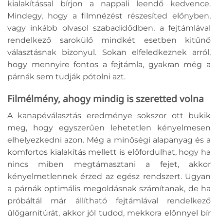
kialakítással bírjon a nappali leendő kedvence.
Mindegy, hogy a filmnézést részesíted előnyben,
vagy inkább olvasol szabadidődben, a fejtámlával
rendelkező sarokülő mindkét esetben kitűnő
választásnak bizonyul. Sokan elfeledkeznek arról,
hogy mennyire fontos a fejtámla, gyakran még a
párnák sem tudják pótolni azt.
Filmélmény, ahogy mindig is szeretted volna
A kanapéválasztás eredménye sokszor ott bukik
meg, hogy egyszerűen lehetetlen kényelmesen
elhelyezkedni azon. Még a minőségi alapanyag és a
komfortos kialakítás mellett is előfordulhat, hogy ha
nincs miben megtámasztani a fejet, akkor
kényelmetlennek érzed az egész rendszert. Ugyan
a párnák optimális megoldásnak számítanak, de ha
próbáltál már állítható fejtámlával rendelkező
ülőgarnitúrát, akkor jól tudod, mekkora előnnyel bír