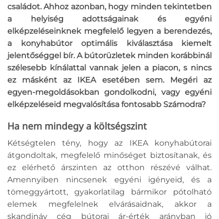
családot. Ahhoz azonban, hogy minden tekintetben
a helyiség adottságainak és egyéni
elképzeléseinknek megfelelő legyen a berendezés,
a konyhabútor optimális kiválasztása kiemelt
jelentőséggel bír. A bútorüzletek minden korábbinál
szélesebb kínálattal vannak jelen a piacon, s nincs
ez másként az IKEA esetében sem. Megéri az
egyen-megoldásokban gondolkodni, vagy egyéni
elképzeléseid megvalósítása fontosabb Számodra?
Ha nem mindegy a költségszint
Kétségtelen tény, hogy az IKEA konyhabútorai
átgondoltak, megfelelő minőséget biztosítanak, és
ez elérhető árszinten az otthon részévé válhat.
Amennyiben nincsenek egyéni igényeid, és a
tömeggyártott, gyakorlatilag bármikor pótolható
elemek megfelelnek elvárásaidnak, akkor a
skandináv cég bútorai ár-érték arányban jó