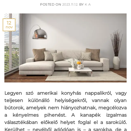
POSTED ON
2023.11.12.
BY
K A
12
nov
Legyen szó amerikai konyhás nappalikról, vagy
teljesen különálló helyiségekről, vannak olyan
bútorok, amelyek nem hiányozhatnak, megcélozva
a kényelmes pihenést. A kanapék izgalmas
választékában előkelő helyet foglal el a sarokülő.
Kerülhet – nevéből adódóan is – a sarokba, de a