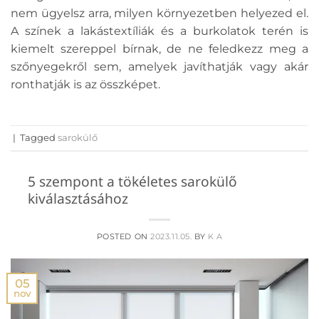
nem ügyelsz arra, milyen környezetben helyezed el.
A színek a lakástextíliák és a burkolatok terén is
kiemelt szereppel bírnak, de ne feledkezz meg a
szőnyegekről sem, amelyek javíthatják vagy akár
ronthatják is az összképet.
|
Tagged
sarokülő
5 szempont a tökéletes sarokülő
kiválasztásához
POSTED ON
2023.11.05.
BY
K A
05
nov