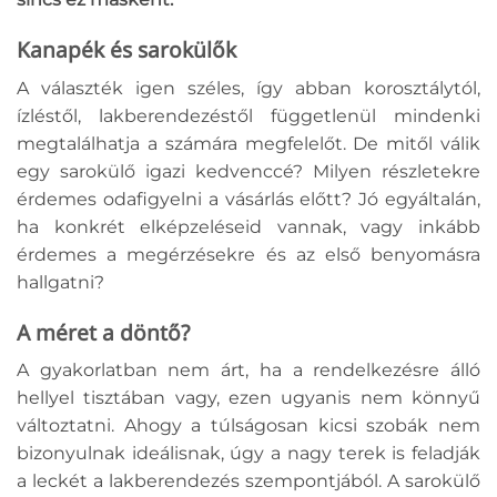
Kanapék és sarokülők
A választék igen széles, így abban korosztálytól,
ízléstől, lakberendezéstől függetlenül mindenki
megtalálhatja a számára megfelelőt. De mitől válik
egy sarokülő igazi kedvenccé? Milyen részletekre
érdemes odafigyelni a vásárlás előtt? Jó egyáltalán,
ha konkrét elképzeléseid vannak, vagy inkább
érdemes a megérzésekre és az első benyomásra
hallgatni?
A méret a döntő?
A gyakorlatban nem árt, ha a rendelkezésre álló
hellyel tisztában vagy, ezen ugyanis nem könnyű
változtatni. Ahogy a túlságosan kicsi szobák nem
bizonyulnak ideálisnak, úgy a nagy terek is feladják
a leckét a lakberendezés szempontjából. A sarokülő