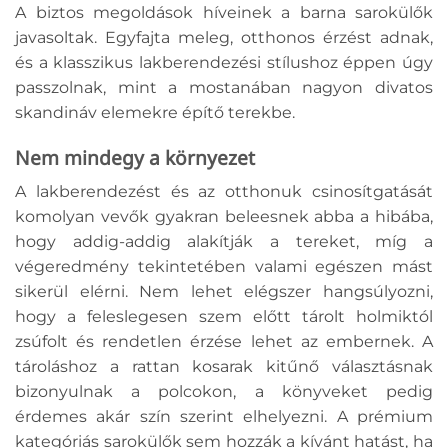
A biztos megoldások híveinek a barna sarokülők
javasoltak. Egyfajta meleg, otthonos érzést adnak,
és a klasszikus lakberendezési stílushoz éppen úgy
passzolnak, mint a mostanában nagyon divatos
skandináv elemekre építő terekbe.
Nem mindegy a környezet
A lakberendezést és az otthonuk csinosítgatását
komolyan vevők gyakran beleesnek abba a hibába,
hogy addig-addig alakítják a tereket, míg a
végeredmény tekintetében valami egészen mást
sikerül elérni. Nem lehet elégszer hangsúlyozni,
hogy a feleslegesen szem előtt tárolt holmiktól
zsúfolt és rendetlen érzése lehet az embernek. A
tároláshoz a rattan kosarak kitűnő választásnak
bizonyulnak a polcokon, a könyveket pedig
érdemes akár szín szerint elhelyezni. A prémium
kategóriás sarokülők sem hozzák a kívánt hatást, ha