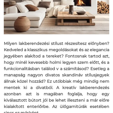
Milyen lakberendezési stílust részesítesz előnyben?
Kedveled a klasszikus megoldásokat és az elegancia
jegyében alakítod a tereket? Fontosnak tartod azt,
hogy minél kevesebb holmi legyen szem előtt, és a
funkcionalitásban találod v a számításod? Esetleg a
manapság nagyon divatos skandináv stílusjegyek
állnak közel hozzád? Ez utóbbiak még mindig nem
mentek ki a divatból. A kreatív lakberendezés
azonban azt is magában foglalja, hogy egy
kiválasztott bútort jól be lehet illeszteni a már előre
kialakított enteriőrbe. Az ülőgarnitúrák esetében
sincs ez másként.