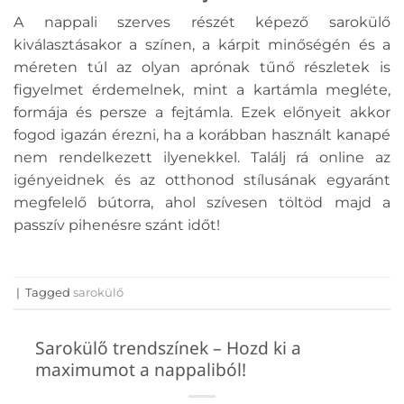
A nappali szerves részét képező sarokülő
kiválasztásakor a színen, a kárpit minőségén és a
méreten túl az olyan aprónak tűnő részletek is
figyelmet érdemelnek, mint a kartámla megléte,
formája és persze a fejtámla. Ezek előnyeit akkor
fogod igazán érezni, ha a korábban használt kanapé
nem rendelkezett ilyenekkel. Találj rá online az
igényeidnek és az otthonod stílusának egyaránt
megfelelő bútorra, ahol szívesen töltöd majd a
passzív pihenésre szánt időt!
|
Tagged
sarokülő
Sarokülő trendszínek – Hozd ki a
maximumot a nappaliból!