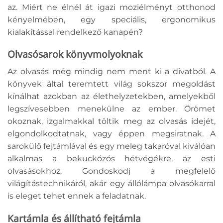
az. Miért ne élnél át igazi moziélményt otthonod
kényelmében, egy speciális, ergonomikus
kialakítással rendelkező kanapén?
Olvasósarok könyvmolyoknak
Az olvasás még mindig nem ment ki a divatból. A
könyvek által teremtett világ sokszor megoldást
kínálhat azokban az élethelyzetekben, amelyekből
legszívesebben menekülne az ember. Örömet
okoznak, izgalmakkal töltik meg az olvasás idejét,
elgondolkodtatnak, vagy éppen megsiratnak. A
sarokülő fejtámlával és egy meleg takaróval kiválóan
alkalmas a bekuckózós hétvégékre, az esti
olvasásokhoz. Gondoskodj a megfelelő
világítástechnikáról, akár egy állólámpa olvasókarral
is eleget tehet ennek a feladatnak.
Kartámla és állítható fejtámla