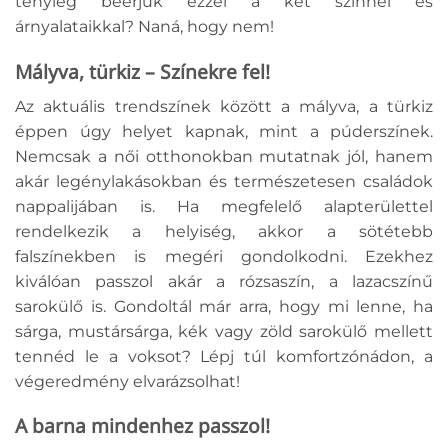
tényleg beérjük ezzel a két színnel és
árnyalataikkal? Naná, hogy nem!
Mályva, türkiz – Színekre fel!
Az aktuális trendszínek között a mályva, a türkiz
éppen úgy helyet kapnak, mint a púderszínek.
Nemcsak a női otthonokban mutatnak jól, hanem
akár legénylakásokban és természetesen családok
nappalijában is. Ha megfelelő alapterülettel
rendelkezik a helyiség, akkor a sötétebb
falszínekben is megéri gondolkodni. Ezekhez
kiválóan passzol akár a rózsaszín, a lazacszínű
sarokülő is. Gondoltál már arra, hogy mi lenne, ha
sárga, mustársárga, kék vagy zöld sarokülő mellett
tennéd le a voksot? Lépj túl komfortzónádon, a
végeredmény elvarázsolhat!
A barna mindenhez passzol!