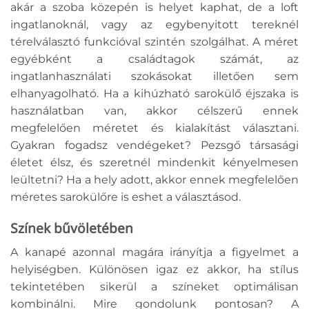
akár a szoba közepén is helyet kaphat, de a loft
ingatlanoknál, vagy az egybenyitott tereknél
térelválasztó funkcióval szintén szolgálhat. A méret
egyébként a családtagok számát, az
ingatlanhasználati szokásokat illetően sem
elhanyagolható. Ha a kihúzható sarokülő éjszaka is
használatban van, akkor célszerű ennek
megfelelően méretet és kialakítást választani.
Gyakran fogadsz vendégeket? Pezsgő társasági
életet élsz, és szeretnél mindenkit kényelmesen
leültetni? Ha a hely adott, akkor ennek megfelelően
méretes sarokülőre is eshet a választásod.
Színek bűvöletében
A kanapé azonnal magára irányítja a figyelmet a
helyiségben. Különösen igaz ez akkor, ha stílus
tekintetében sikerül a színeket optimálisan
kombinálni. Mire gondolunk pontosan? A