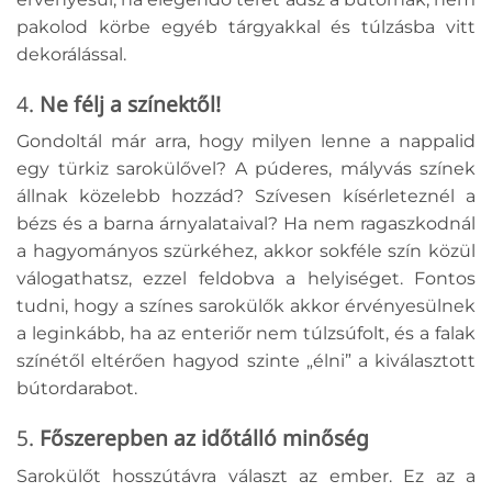
pakolod körbe egyéb tárgyakkal és túlzásba vitt
dekorálással.
4.
Ne félj a színektől!
Gondoltál már arra, hogy milyen lenne a nappalid
egy türkiz sarokülővel? A púderes, mályvás színek
állnak közelebb hozzád? Szívesen kísérleteznél a
bézs és a barna árnyalataival? Ha nem ragaszkodnál
a hagyományos szürkéhez, akkor sokféle szín közül
válogathatsz, ezzel feldobva a helyiséget. Fontos
tudni, hogy a színes sarokülők akkor érvényesülnek
a leginkább, ha az enteriőr nem túlzsúfolt, és a falak
színétől eltérően hagyod szinte „élni” a kiválasztott
bútordarabot.
5.
Főszerepben az időtálló minőség
Sarokülőt hosszútávra választ az ember. Ez az a