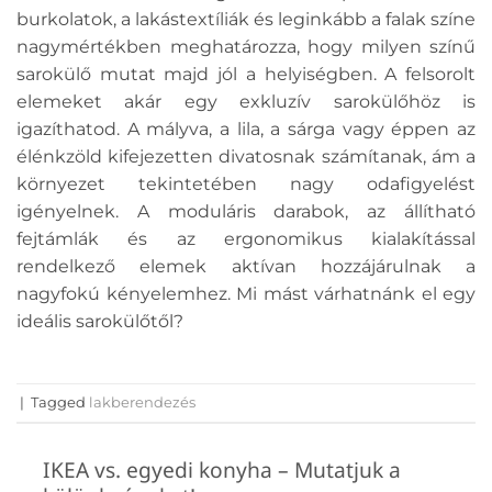
burkolatok, a lakástextíliák és leginkább a falak színe
nagymértékben meghatározza, hogy milyen színű
sarokülő mutat majd jól a helyiségben. A felsorolt
elemeket akár egy exkluzív sarokülőhöz is
igazíthatod. A mályva, a lila, a sárga vagy éppen az
élénkzöld kifejezetten divatosnak számítanak, ám a
környezet tekintetében nagy odafigyelést
igényelnek. A moduláris darabok, az állítható
fejtámlák és az ergonomikus kialakítással
rendelkező elemek aktívan hozzájárulnak a
nagyfokú kényelemhez. Mi mást várhatnánk el egy
ideális sarokülőtől?
|
Tagged
lakberendezés
IKEA vs. egyedi konyha – Mutatjuk a