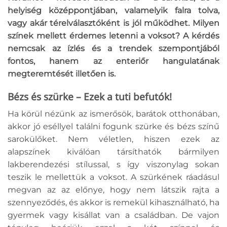
helyiség középpontjában, valamelyik falra tolva,
vagy akár térelválasztóként is jól működhet. Milyen
színek mellett érdemes letenni a voksot? A kérdés
nemcsak az ízlés és a trendek szempontjából
fontos, hanem az enteriőr hangulatának
megteremtését illetően is.
Bézs és szürke – Ezek a tuti befutók!
Ha körül nézünk az ismerősök, barátok otthonában,
akkor jó eséllyel találni fogunk szürke és bézs színű
sarokülőket. Nem véletlen, hiszen ezek az
alapszínek kiválóan társíthatók bármilyen
lakberendezési stílussal, s így viszonylag sokan
teszik le mellettük a voksot. A szürkének ráadásul
megvan az az előnye, hogy nem látszik rajta a
szennyeződés, és akkor is remekül kihasználható, ha
gyermek vagy kisállat van a családban. De vajon