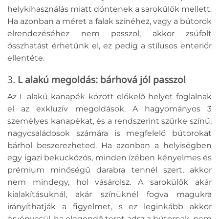
helykihasználás miatt döntenek a sarokülők mellett.
Ha azonban a méret a falak színéhez, vagy a bútorok
elrendezéséhez nem passzol, akkor zsúfolt
összhatást érhetünk el, ez pedig a stílusos enteriőr
ellentéte.
3.
L alakú megoldás: bárhová jól passzol
Az L alakú kanapék között előkelő helyet foglalnak
el az exkluzív megoldások. A hagyományos 3
személyes kanapékat, és a rendszerint szürke színű,
nagycsaládosok számára is megfelelő bútorokat
bárhol beszerezheted. Ha azonban a helyiségben
egy igazi bekuckózós, minden ízében kényelmes és
prémium minőségű darabra tennél szert, akkor
nem mindegy, hol vásárolsz. A sarokülők akár
kialakításuknál, akár színüknél fogva magukra
irányíthatják a figyelmet, s ez leginkább akkor
érvényesül, ha elegendő teret adsz a bútornak, nem