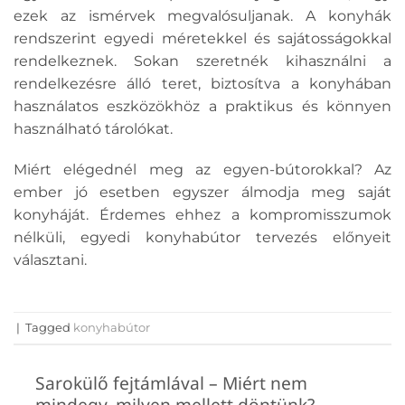
ezek az ismérvek megvalósuljanak. A konyhák
rendszerint egyedi méretekkel és sajátosságokkal
rendelkeznek. Sokan szeretnék kihasználni a
rendelkezésre álló teret, biztosítva a konyhában
használatos eszközökhöz a praktikus és könnyen
használható tárolókat.
Miért elégednél meg az egyen-bútorokkal? Az
ember jó esetben egyszer álmodja meg saját
konyháját. Érdemes ehhez a kompromisszumok
nélküli, egyedi konyhabútor tervezés előnyeit
választani.
|
Tagged
konyhabútor
Sarokülő fejtámlával – Miért nem
mindegy, milyen mellett döntünk?