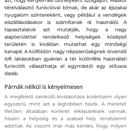
azt, hogy kényelmes ülőhelyként szolgáljon. Máskor
térelválasztó funkcióval bírnak, de akár az éjszakai
nyugalom színtereként, vagy például a vendégek
elszállásolásakor is számítanak rá használói. A
tapasztalatok azt mutatják, hogy a nagy
alapterülettel rendelkező helyiségek középső
területén is kiválóan mutathat egy minőségi
kanapé. A külföldön nagy népszerűségnek örvendő
loft lakásokban gyakran a tér különféle használati
funkcióit választhatja el egymástól egy stílusos
darab.
Párnák nélkül is kényelmesen
A megfelelő sarokülő kiválasztása korántsem olyan
egyszerű, mint azt a legtöbben hiszik. A méretet
illetően általában konkrét elképzelések vannak,
hiszen a helyiség és a szabad hely rendszerint
adottak. Az viszont már más kérdés, hogy milyen