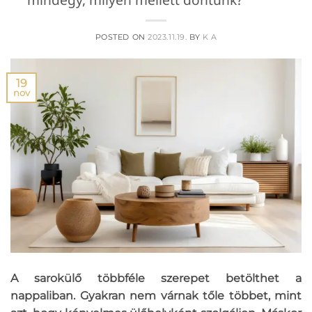
POSTED ON
2023.11.19.
BY
K A
19
nov
A sarokülő többféle szerepet betölthet a
nappaliban. Gyakran nem várnak tőle többet, mint