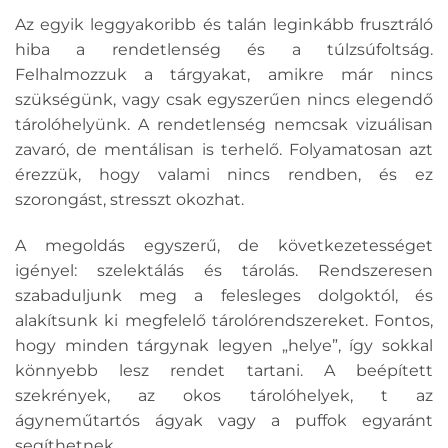
Az egyik leggyakoribb és talán leginkább frusztráló
hiba a rendetlenség és a túlzsúfoltság.
Felhalmozzuk a tárgyakat, amikre már nincs
szükségünk, vagy csak egyszerűen nincs elegendő
tárolóhelyünk. A rendetlenség nemcsak vizuálisan
zavaró, de mentálisan is terhelő. Folyamatosan azt
érezzük, hogy valami nincs rendben, és ez
szorongást, stresszt okozhat.
A megoldás egyszerű, de következetességet
igényel: szelektálás és tárolás. Rendszeresen
szabaduljunk meg a felesleges dolgoktól, és
alakítsunk ki megfelelő tárolórendszereket. Fontos,
hogy minden tárgynak legyen „helye”, így sokkal
könnyebb lesz rendet tartani. A beépített
szekrények, az okos tárolóhelyek, t az
ágyneműtartós ágyak vagy a puffok egyaránt
segíthetnek.