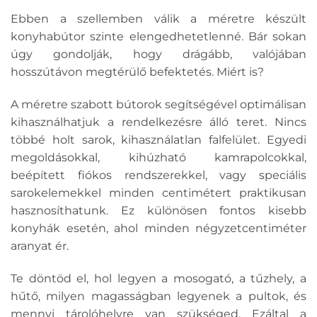
Ebben a szellemben válik a méretre készült
konyhabútor szinte elengedhetetlenné. Bár sokan
úgy gondolják, hogy drágább, valójában
hosszútávon megtérülő befektetés. Miért is?
A méretre szabott bútorok segítségével optimálisan
kihasználhatjuk a rendelkezésre álló teret. Nincs
többé holt sarok, kihasználatlan falfelület. Egyedi
megoldásokkal, kihúzható kamrapolcokkal,
beépített fiókos rendszerekkel, vagy speciális
sarokelemekkel minden centimétert praktikusan
hasznosíthatunk. Ez különösen fontos kisebb
konyhák esetén, ahol minden négyzetcentiméter
aranyat ér.
Te döntöd el, hol legyen a mosogató, a tűzhely, a
hűtő, milyen magasságban legyenek a pultok, és
mennyi tárolóhelyre van szükséged. Ezáltal a