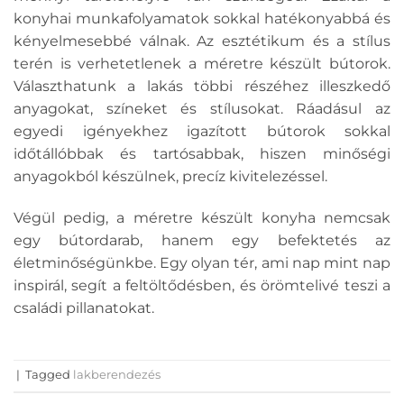
konyhai munkafolyamatok sokkal hatékonyabbá és
kényelmesebbé válnak. Az esztétikum és a stílus
terén is verhetetlenek a méretre készült bútorok.
Választhatunk a lakás többi részéhez illeszkedő
anyagokat, színeket és stílusokat. Ráadásul az
egyedi igényekhez igazított bútorok sokkal
időtállóbbak és tartósabbak, hiszen minőségi
anyagokból készülnek, precíz kivitelezéssel.
Végül pedig, a méretre készült konyha nemcsak
egy bútordarab, hanem egy befektetés az
életminőségünkbe. Egy olyan tér, ami nap mint nap
inspirál, segít a feltöltődésben, és örömtelivé teszi a
családi pillanatokat.
|
Tagged
lakberendezés