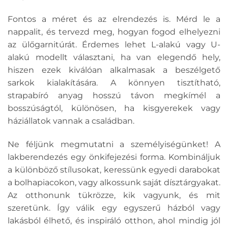
Fontos a méret és az elrendezés is. Mérd le a
nappalit, és tervezd meg, hogyan fogod elhelyezni
az ülőgarnitúrát. Érdemes lehet L-alakú vagy U-
alakú modellt választani, ha van elegendő hely,
hiszen ezek kiválóan alkalmasak a beszélgető
sarkok kialakítására. A könnyen tisztítható,
strapabíró anyag hosszú távon megkímél a
bosszúságtól, különösen, ha kisgyerekek vagy
háziállatok vannak a családban.
Ne féljünk megmutatni a személyiségünket! A
lakberendezés egy önkifejezési forma. Kombináljuk
a különböző stílusokat, keressünk egyedi darabokat
a bolhapiacokon, vagy alkossunk saját dísztárgyakat.
Az otthonunk tükrözze, kik vagyunk, és mit
szeretünk. Így válik egy egyszerű házból vagy
lakásból élhető, és inspiráló otthon, ahol mindig jól