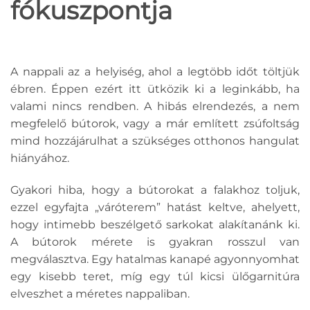
fókuszpontja
A nappali az a helyiség, ahol a legtöbb időt töltjük
ébren. Éppen ezért itt ütközik ki a leginkább, ha
valami nincs rendben. A hibás elrendezés, a nem
megfelelő bútorok, vagy a már említett zsúfoltság
mind hozzájárulhat a szükséges otthonos hangulat
hiányához.
Gyakori hiba, hogy a bútorokat a falakhoz toljuk,
ezzel egyfajta „váróterem” hatást keltve, ahelyett,
hogy intimebb beszélgető sarkokat alakítanánk ki.
A bútorok mérete is gyakran rosszul van
megválasztva. Egy hatalmas kanapé agyonnyomhat
egy kisebb teret, míg egy túl kicsi ülőgarnitúra
elveszhet a méretes nappaliban.