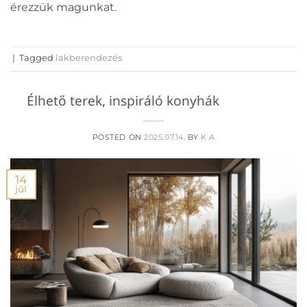
érezzük magunkat.
|
Tagged
lakberendezés
Élhető terek, inspiráló konyhák
POSTED ON
2025.07.14.
BY
K A
14
júl