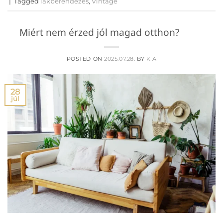
|
Tagged
lakberendezés
,
Vintage
Miért nem érzed jól magad otthon?
POSTED ON
2025.07.28.
BY
K A
28
júl