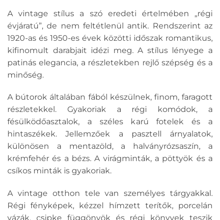
A vintage stílus a szó eredeti értelmében „régi
évjáratú”, de nem feltétlenül antik. Rendszerint az
1920-as és 1950-es évek közötti időszak romantikus,
kifinomult darabjait idézi meg. A stílus lényege a
patinás elegancia, a részletekben rejlő szépség és a
minőség.
A bútorok általában fából készülnek, finom, faragott
részletekkel. Gyakoriak a régi komódok, a
fésülködőasztalok, a széles karú fotelek és a
hintaszékek. Jellemzőek a pasztell árnyalatok,
különösen a mentazöld, a halványrózsaszín, a
krémfehér és a bézs. A virágminták, a pöttyök és a
csíkos minták is gyakoriak.
A vintage otthon tele van személyes tárgyakkal.
Régi fényképek, kézzel hímzett terítők, porcelán
vázák, csipke függönyök és régi könyvek teszik