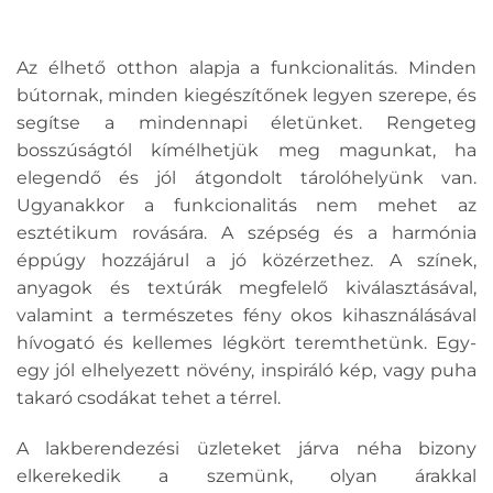
Az élhető otthon alapja a funkcionalitás. Minden
bútornak, minden kiegészítőnek legyen szerepe, és
segítse a mindennapi életünket. Rengeteg
bosszúságtól kímélhetjük meg magunkat, ha
elegendő és jól átgondolt tárolóhelyünk van.
Ugyanakkor a funkcionalitás nem mehet az
esztétikum rovására. A szépség és a harmónia
éppúgy hozzájárul a jó közérzethez. A színek,
anyagok és textúrák megfelelő kiválasztásával,
valamint a természetes fény okos kihasználásával
hívogató és kellemes légkört teremthetünk. Egy-
egy jól elhelyezett növény, inspiráló kép, vagy puha
takaró csodákat tehet a térrel.
A lakberendezési üzleteket járva néha bizony
elkerekedik a szemünk, olyan árakkal