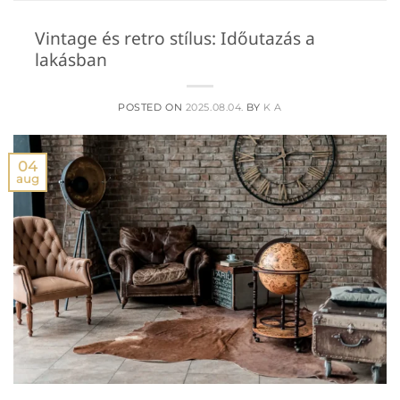
Vintage és retro stílus: Időutazás a
lakásban
POSTED ON
2025.08.04.
BY
K A
04
aug