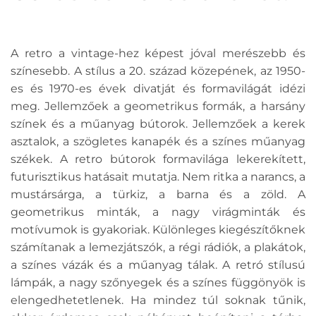
A retro a vintage-hez képest jóval merészebb és
színesebb. A stílus a 20. század közepének, az 1950-
es és 1970-es évek divatját és formavilágát idézi
meg. Jellemzőek a geometrikus formák, a harsány
színek és a műanyag bútorok. Jellemzőek a kerek
asztalok, a szögletes kanapék és a színes műanyag
székek. A retro bútorok formavilága lekerekített,
futurisztikus hatásait mutatja. Nem ritka a narancs, a
mustársárga, a türkiz, a barna és a zöld. A
geometrikus minták, a nagy virágminták és
motívumok is gyakoriak. Különleges kiegészítőknek
számítanak a lemezjátszók, a régi rádiók, a plakátok,
a színes vázák és a műanyag tálak. A retró stílusú
lámpák, a nagy szőnyegek és a színes függönyök is
elengedhetetlenek. Ha mindez túl soknak tűnik,