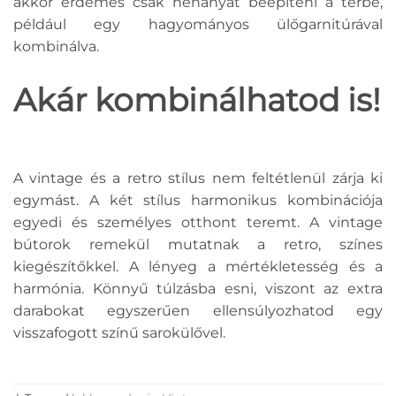
akkor érdemes csak néhányat beépíteni a térbe,
például egy hagyományos ülőgarnitúrával
kombinálva.
Akár kombinálhatod is!
A vintage és a retro stílus nem feltétlenül zárja ki
egymást. A két stílus harmonikus kombinációja
egyedi és személyes otthont teremt. A vintage
bútorok remekül mutatnak a retro, színes
kiegészítőkkel. A lényeg a mértékletesség és a
harmónia. Könnyű túlzásba esni, viszont az extra
darabokat egyszerűen ellensúlyozhatod egy
visszafogott színű sarokülővel.