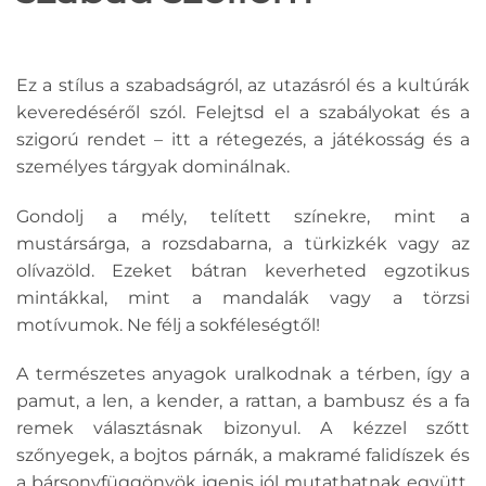
Ez a stílus a szabadságról, az utazásról és a kultúrák
keveredéséről szól. Felejtsd el a szabályokat és a
szigorú rendet – itt a rétegezés, a játékosság és a
személyes tárgyak dominálnak.
Gondolj a mély, telített színekre, mint a
mustársárga, a rozsdabarna, a türkizkék vagy az
olívazöld. Ezeket bátran keverheted egzotikus
mintákkal, mint a mandalák vagy a törzsi
motívumok. Ne félj a sokféleségtől!
A természetes anyagok uralkodnak a térben, így a
pamut, a len, a kender, a rattan, a bambusz és a fa
remek választásnak bizonyul. A kézzel szőtt
szőnyegek, a bojtos párnák, a makramé falidíszek és
a bársonyfüggönyök igenis jól mutathatnak együtt.