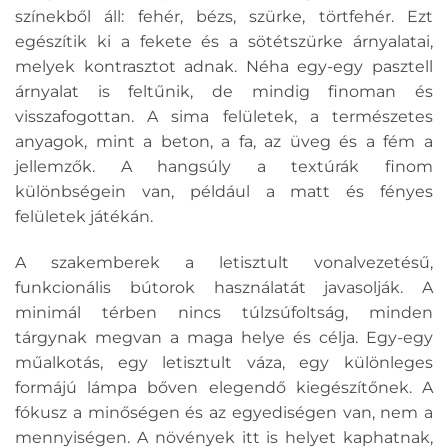
színekből áll: fehér, bézs, szürke, törtfehér. Ezt
egészítik ki a fekete és a sötétszürke árnyalatai,
melyek kontrasztot adnak. Néha egy-egy pasztell
árnyalat is feltűnik, de mindig finoman és
visszafogottan. A sima felületek, a természetes
anyagok, mint a beton, a fa, az üveg és a fém a
jellemzők. A hangsúly a textúrák finom
különbségein van, például a matt és fényes
felületek játékán.
A szakemberek a letisztult vonalvezetésű,
funkcionális bútorok használatát javasolják. A
minimál térben nincs túlzsúfoltság, minden
tárgynak megvan a maga helye és célja. Egy-egy
műalkotás, egy letisztult váza, egy különleges
formájú lámpa bőven elegendő kiegészítőnek. A
fókusz a minőségen és az egyediségen van, nem a
mennyiségen. A növények itt is helyet kaphatnak,