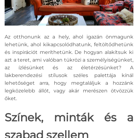
Az otthonunk az a hely, ahol igazán önmagunk
lehetünk, ahol kikapcsolódhatunk, feltöltődhetünk
és inspirációt meríthetünk. De hogyan alakítsuk ki
azt a teret, ami valóban tükrözi a személyiségünket,
az ízlésünket és az életérzésünket? A
lakberendezési stílusok széles palettája kínál
lehetőséget arra, hogy megtaláljuk a hozzánk
legközelebb állót, vagy akár merészen ötvözzük
őket.
Színek, minták és a
szabad szellem