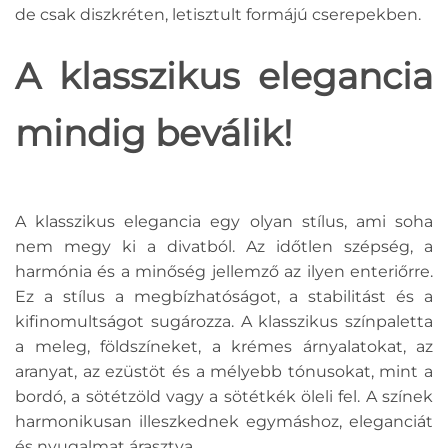
de csak diszkréten, letisztult formájú cserepekben.
A klasszikus elegancia
mindig beválik!
A klasszikus elegancia egy olyan stílus, ami soha
nem megy ki a divatból. Az időtlen szépség, a
harmónia és a minőség jellemző az ilyen enteriőrre.
Ez a stílus a megbízhatóságot, a stabilitást és a
kifinomultságot sugározza. A klasszikus színpaletta
a meleg, földszíneket, a krémes árnyalatokat, az
aranyat, az ezüstöt és a mélyebb tónusokat, mint a
bordó, a sötétzöld vagy a sötétkék öleli fel. A színek
harmonikusan illeszkednek egymáshoz, eleganciát
és nyugalmat árasztva.