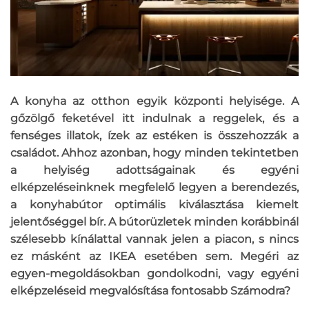
A konyha az otthon egyik központi helyisége. A
gőzölgő feketével itt indulnak a reggelek, és a
fenséges illatok, ízek az estéken is összehozzák a
családot. Ahhoz azonban, hogy minden tekintetben
a helyiség adottságainak és egyéni
elképzeléseinknek megfelelő legyen a berendezés,
a konyhabútor optimális kiválasztása kiemelt
jelentőséggel bír. A bútorüzletek minden korábbinál
szélesebb kínálattal vannak jelen a piacon, s nincs
ez másként az IKEA esetében sem. Megéri az
egyen-megoldásokban gondolkodni, vagy egyéni
elképzeléseid megvalósítása fontosabb Számodra?