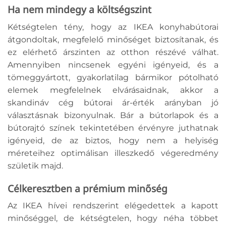
Ha nem mindegy a költségszint
Kétségtelen tény, hogy az IKEA konyhabútorai
átgondoltak, megfelelő minőséget biztosítanak, és
ez elérhető árszinten az otthon részévé válhat.
Amennyiben nincsenek egyéni igényeid, és a
tömeggyártott, gyakorlatilag bármikor pótolható
elemek megfelelnek elvárásaidnak, akkor a
skandináv cég bútorai ár-érték arányban jó
választásnak bizonyulnak. Bár a bútorlapok és a
bútorajtó színek tekintetében érvényre juthatnak
igényeid, de az biztos, hogy nem a helyiség
méreteihez optimálisan illeszkedő végeredmény
születik majd.
Célkeresztben a prémium minőség
Az IKEA hívei rendszerint elégedettek a kapott
minőséggel, de kétségtelen, hogy néha többet