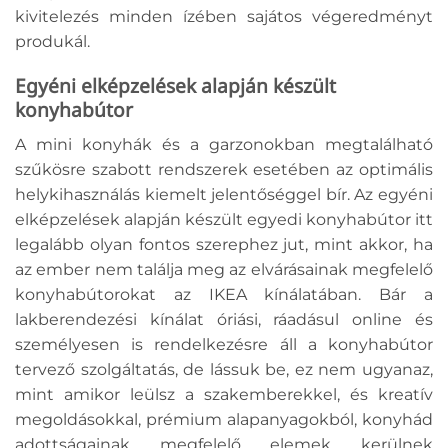
kivitelezés minden ízében sajátos végeredményt
produkál.
Egyéni elképzelések alapján készült
konyhabútor
A mini konyhák és a garzonokban megtalálható
szűkösre szabott rendszerek esetében az optimális
helykihasználás kiemelt jelentőséggel bír. Az egyéni
elképzelések alapján készült egyedi konyhabútor itt
legalább olyan fontos szerephez jut, mint akkor, ha
az ember nem találja meg az elvárásainak megfelelő
konyhabútorokat az IKEA kínálatában. Bár a
lakberendezési kínálat óriási, ráadásul online és
személyesen is rendelkezésre áll a konyhabútor
tervező szolgáltatás, de lássuk be, ez nem ugyanaz,
mint amikor leülsz a szakemberekkel, és kreatív
megoldásokkal, prémium alapanyagokból, konyhád
adottságainak megfelelő elemek kerülnek