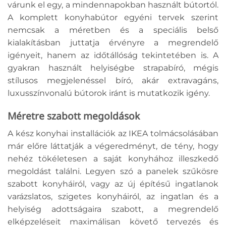
várunk el egy, a mindennapokban használt bútortól.
A komplett konyhabútor egyéni tervek szerint
nemcsak a méretben és a speciális belső
kialakításban juttatja érvényre a megrendelő
igényeit, hanem az időtállóság tekintetében is. A
gyakran használt helyiségbe strapabíró, mégis
stílusos megjelenéssel bíró, akár extravagáns,
luxusszínvonalú bútorok iránt is mutatkozik igény.
Méretre szabott megoldások
A kész konyhai installációk az IKEA tolmácsolásában
már előre láttatják a végeredményt, de tény, hogy
nehéz tökéletesen a saját konyhához illeszkedő
megoldást találni. Legyen szó a panelek szűkösre
szabott konyháiról, vagy az új építésű ingatlanok
varázslatos, szigetes konyháiról, az ingatlan és a
helyiség adottságaira szabott, a megrendelő
elképzeléseit maximálisan követő tervezés és