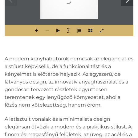
ELEMES konyhabútor kínálat
2025
C
s
a
k
v
s
z
o
n
e
a
d
ó
k
n
a
k
A modern konyhabútorok nemcsak az eleganciát és
a stílust képviselik, de a funkcionalitást és a
kényelmet is előtérbe helyezik. Az egyszerű, de
látványos design, az innovatív anyaghasználat és a
gondosan tervezett részletek együttesen
teremtenek egy lenyűgöző környezetet, ahol a
főzés nem kötelezettség, hanem öröm.
A letisztult vonalak és a minimalista design
elegánsan ötvözik a modern és a praktikus stílust. A
finom és magasfényű felületek, az üveg, az acél és a