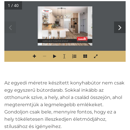
1 / 40
Kft
ELEMES konyhabútor kínálat
2025
C
s
a
k
v
s
z
o
n
e
a
d
ó
k
n
a
k
Az egyedi méretre készített konyhabútor nem csak
egy egyszerű bútordarab. Sokkal inkább az
otthonunk szíve, a hely, ahol a család összejön, ahol
megteremtjük a legmelegebb emlékeket.
Gondoljon csak bele, mennyire fontos, hogy ez a
hely tökéletesen illeszkedjen életmódjához,
stílusához és igényeihez.