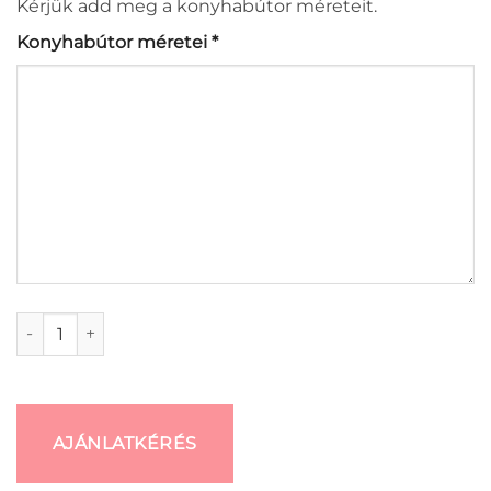
Kérjük add meg a konyhabútor méreteit.
Konyhabútor méretei
*
Pescana konyhabútor mennyiség
AJÁNLATKÉRÉS