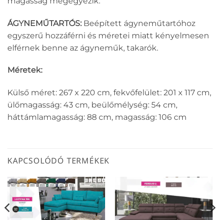
magasság megegyezik.
ÁGYNEMŰTARTÓS:
Beépített ágyneműtartóhoz
egyszerű hozzáférni és méretei miatt kényelmesen
elférnek benne az ágyneműk, takarók.
Méretek:
Külső méret: 267 x 220 cm, fekvőfelület: 201 x 117 cm,
ülőmagasság: 43 cm, beülőmélység: 54 cm,
háttámlamagasság: 88 cm, magasság: 106 cm
KAPCSOLÓDÓ TERMÉKEK