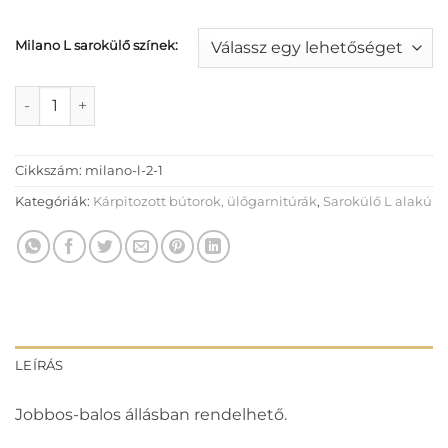
Milano L sarokülő színek:
Milano L II. sarokülő mennyiség
Cikkszám:
milano-l-2-1
Kategóriák:
Kárpitozott bútorok, ülőgarnitúrák
,
Sarokülő L alakú
LEÍRÁS
Jobbos-balos állásban rendelhető.