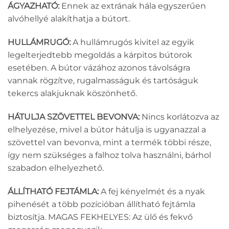
ÁGYAZHATÓ:
Ennek az extrának hála egyszerűen
alvóhellyé alakíthatja a bútort.
HULLÁMRUGÓ:
A hullámrugós kivitel az egyik
legelterjedtebb megoldás a kárpitos bútorok
esetében. A bútor vázához azonos távolságra
vannak rögzítve, rugalmasságuk és tartóságuk
tekercs alakjuknak köszönhető.
HÁTULJA SZÖVETTEL BEVONVA:
Nincs korlátozva az
elhelyezése, mivel a bútor hátulja is ugyanazzal a
szövettel van bevonva, mint a termék többi része,
így nem szükséges a falhoz tolva használni, bárhol
szabadon elhelyezhető.
ÁLLÍTHATÓ FEJTÁMLA:
A fej kényelmét és a nyak
pihenését a több pozícióban állítható fejtámla
biztosítja. MAGAS FEKHELYES: Az ülő és fekvő