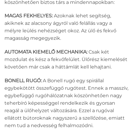
köszönhetően biztos társ a mindennapokban:
MAGAS FEKHELYES:
Azoknak lehet segítség,
akiknek az alacsony ágyról való felállás vagy a
mélyre leülés nehézséget okoz. Az ülő és fekvő
magasság megegyezik.
AUTOMATA KIEMELŐ MECHANIKA:
Csak két
mozdulat és kész a fekvőfelület. Ülőrész kiemelését
követően már csak a háttámlát kell lehajtani.
BONELL RUGÓ:
A Bonell rugó egy spirállal
egybekötött összefüggő rugótest. Ennek a masszív,
egybefüggő rugóhálózatnak köszönhetően nagy
teherbíró képességgel rendelkezik és gyorsan
reagál a ülőhelyzet változására. Ezzel a rugóval
ellátott bútoroknak nagyszerű a szellőzése, emiatt
nem tud a nedvesség felhalmozódni.