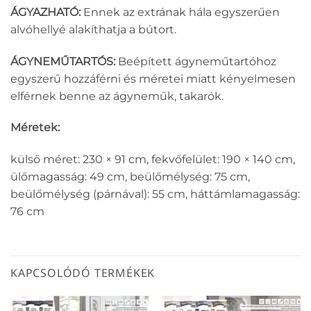
ÁGYAZHATÓ:
Ennek az extrának hála egyszerűen
alvóhellyé alakíthatja a bútort.
ÁGYNEMŰTARTÓS:
Beépített ágyneműtartóhoz
egyszerű hozzáférni és méretei miatt kényelmesen
elférnek benne az ágyneműk, takarók.
Méretek:
külső méret: 230 × 91 cm, fekvőfelület: 190 × 140 cm,
ülőmagasság: 49 cm, beülőmélység: 75 cm,
beülőmélység (párnával): 55 cm, háttámlamagasság:
76 cm
KAPCSOLÓDÓ TERMÉKEK