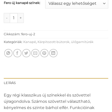
Fero új kanapé színek:
Fero új kanapé mennyiség
Cikkszám:
fero-uj-2
Kategóriák:
Kanapé
,
Kárpitozott bútorok, ülőgarnitúrák
LEÍRÁS
Egy régi klasszikus új színekkel és szövettel
újragondolva. Számos szövettel választható,
kényelmes és szinte bárhol elfér. Funkcióinak