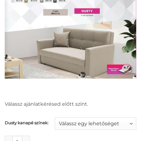
Válassz ajánlatkérésed előtt színt.
Dusty kanapé színek:
Dusty 3-as kanapé mennyiség