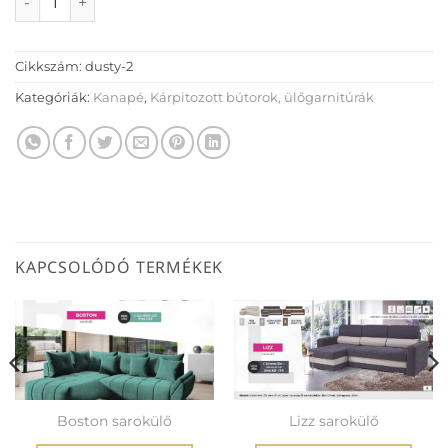
Cikkszám:
dusty-2
Kategóriák:
Kanapé
,
Kárpitozott bútorok, ülőgarnitúrák
KAPCSOLÓDÓ TERMÉKEK
Boston sarokülő
Lizz sarokülő