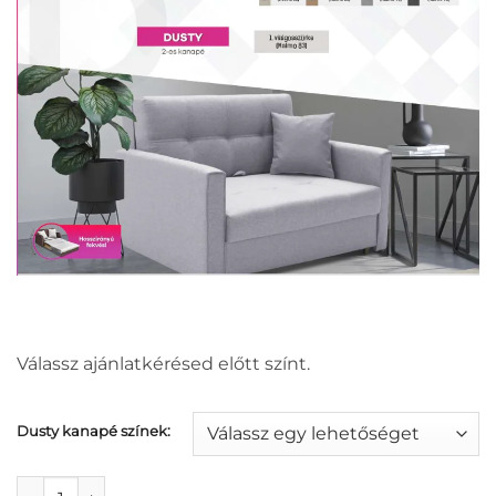
Válassz ajánlatkérésed előtt színt.
Dusty kanapé színek:
Dusty 2-es kanapé mennyiség