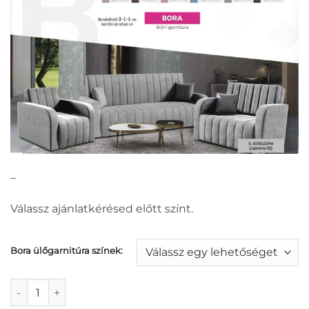
–
Válassz ajánlatkérésed előtt színt.
Bora ülőgarnitúra színek:
Bora 3+2+1 ülőgarnitúra mennyiség