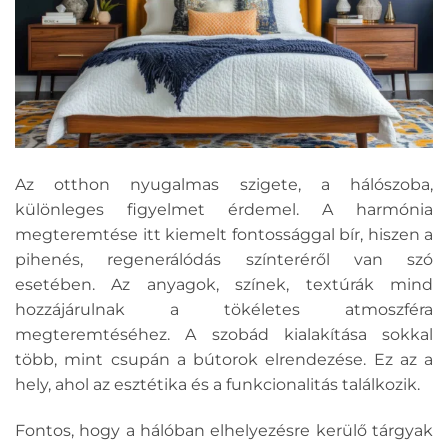
Az otthon nyugalmas szigete, a hálószoba,
különleges figyelmet érdemel. A harmónia
megteremtése itt kiemelt fontossággal bír, hiszen a
pihenés, regenerálódás színteréről van szó
esetében. Az anyagok, színek, textúrák mind
hozzájárulnak a tökéletes atmoszféra
megteremtéséhez. A szobád kialakítása sokkal
több, mint csupán a bútorok elrendezése. Ez az a
hely, ahol az esztétika és a funkcionalitás találkozik.
Fontos, hogy a hálóban elhelyezésre kerülő tárgyak