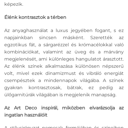
képezik.
Élénk kontrasztok a térben
Az anyaghasználat a luxus jegyében fogant, s ez
napjainkban sincsen másként. Szerették az
egzotikus fát, a sárgarézzel és krómacélokkal való
kombinációkat, valamint az üveg és a márvány
megjelenését, ami különleges hangulatot árasztott.
Az élénk színek alkalmazása különösen népszerű
volt, mivel ezek dinamizmust és vibráló energiát
csempésztek a mindennapok világába. A színek
gyakran kontrasztosak, bátrak, ez pedig az
ülőgarnitúrák világában is megjelenik manapság.
Az Art Deco inspirál, miközben elvarázsolja az
ingatlan használóit
A stílusirányzat nemcsak formájában és színeiben