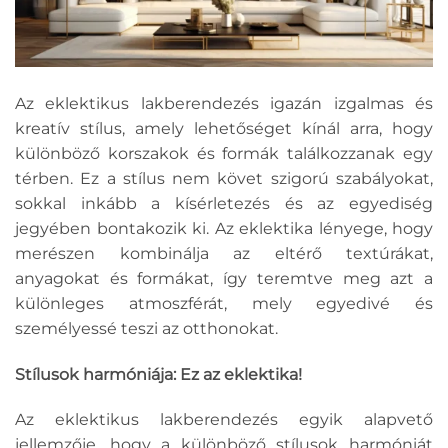
Az eklektikus lakberendezés igazán izgalmas és
kreatív stílus, amely lehetőséget kínál arra, hogy
különböző korszakok és formák találkozzanak egy
térben. Ez a stílus nem követ szigorú szabályokat,
sokkal inkább a kísérletezés és az egyediség
jegyében bontakozik ki. Az eklektika lényege, hogy
merészen kombinálja az eltérő textúrákat,
anyagokat és formákat, így teremtve meg azt a
különleges atmoszférát, mely egyedivé és
személyessé teszi az otthonokat.
Stílusok harmóniája: Ez az eklektika!
Az eklektikus lakberendezés egyik alapvető
jellemzője, hogy a különböző stílusok harmóniát