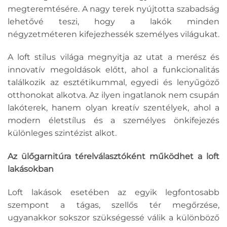
megteremtésére. A nagy terek nyújtotta szabadság
lehetővé teszi, hogy a lakók minden
négyzetméteren kifejezhessék személyes világukat.
A loft stílus világa megnyitja az utat a merész és
innovatív megoldások előtt, ahol a funkcionalitás
találkozik az esztétikummal, egyedi és lenyűgöző
otthonokat alkotva. Az ilyen ingatlanok nem csupán
lakóterek, hanem olyan kreatív szentélyek, ahol a
modern életstílus és a személyes önkifejezés
különleges szintézist alkot.
Az ülőgarnitúra térelválasztóként működhet a loft
lakásokban
Loft lakások esetében az egyik legfontosabb
szempont a tágas, szellős tér megőrzése,
ugyanakkor sokszor szükségessé válik a különböző