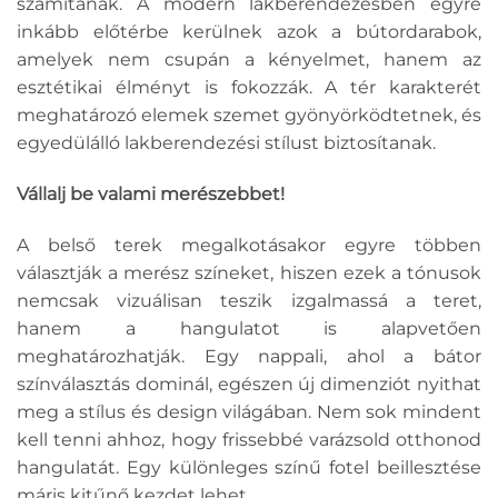
számítanak. A modern lakberendezésben egyre
inkább előtérbe kerülnek azok a bútordarabok,
amelyek nem csupán a kényelmet, hanem az
esztétikai élményt is fokozzák. A tér karakterét
meghatározó elemek szemet gyönyörködtetnek, és
egyedülálló lakberendezési stílust biztosítanak.
Vállalj be valami merészebbet!
A belső terek megalkotásakor egyre többen
választják a merész színeket, hiszen ezek a tónusok
nemcsak vizuálisan teszik izgalmassá a teret,
hanem a hangulatot is alapvetően
meghatározhatják. Egy nappali, ahol a bátor
színválasztás dominál, egészen új dimenziót nyithat
meg a stílus és design világában. Nem sok mindent
kell tenni ahhoz, hogy frissebbé varázsold otthonod
hangulatát. Egy különleges színű fotel beillesztése
máris kitűnő kezdet lehet.