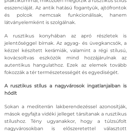
praktikummal, miközben megőrzik a rusztikus stílus
esszenciáját. Az antik hatású fogantyúk, ajtófrontok
és polcok nemcsak funkcionálisak, hanem
látványelemként is szolgálnak.
A rusztikus konyhában az apró részletek is
jelentőséggel bírnak. Az agyag- és üvegkancsók, a
kézzel készített kerámiák, valamint a régi stílusú,
kovácsoltvas eszközök mind hozzájárulnak az
autentikus hangulathoz. Ezek az elemek tovább
fokozzák a tér természetességét és egyediségét.
A rusztikus stílus a nagyvárosok ingatlanjaiban is
hódít
Sokan a mediterrán lakberendezéssel azonosítják,
mások egyfajta vidéki jelleget társítanak a rusztikus
stílushoz. Tény ugyanakkor, hogy a túlzsúfolt
nagyvárosokban is előszeretettel választott