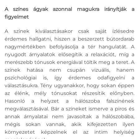
A színes ágyak azonnal magukra irányítják a
figyelmet
A színek kiválasztásakor csak saját ízlésedre
érdemes hallgatni, hiszen a beszerzett bútordarab
nagymértékben befolyásolja a tér hangulatát. A
nyugodt árnyalatok elősegítik a relaxációt, míg a
merészebb tónusok energiával töltik meg a teret. A
színek hatása nem csupán vizuális, hanem
pszichológiai is, így érdemes odafigyelni a
választásukra. Tény ugyanakkor, hogy sokan éppen
az élénk, mély tónusokat részesítik előnyben.
Hasonló a helyzet a hálószoba falszínének
megválasztásával. Bár a színeket ismerve a piros és
annak árnyalatai nem javasoltak a hálószobába,
mégis sokan vannak, akik kifejezetten ilyen
környezetet képzelnek el az intim helyiség