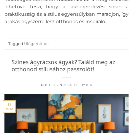
lehetővé teszi, hogy a lakberendezés során a
praktikusság és a stílus egyensúlyban maradjon, így
a lakás egyszerre lesz otthonos és inspiráló.
|
Tagged
Ülőgarnitúra
Színes ágyrácsos ágyak? Találd meg az
otthonod stílusához passzolót!
POSTED ON
2024.11.11.
BY
K A
11
nov