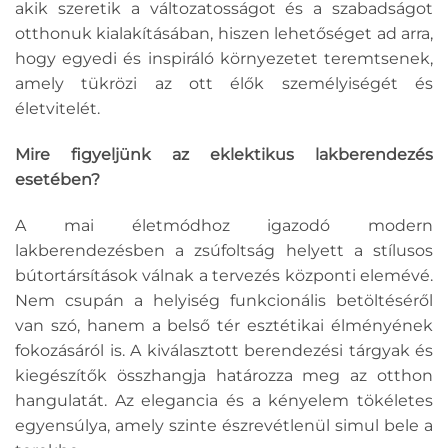
akik szeretik a változatosságot és a szabadságot
otthonuk kialakításában, hiszen lehetőséget ad arra,
hogy egyedi és inspiráló környezetet teremtsenek,
amely tükrözi az ott élők személyiségét és
életvitelét.
Mire figyeljünk az eklektikus lakberendezés
esetében?
A mai életmódhoz igazodó modern
lakberendezésben a zsúfoltság helyett a stílusos
bútortársítások válnak a tervezés központi elemévé.
Nem csupán a helyiség funkcionális betöltéséről
van szó, hanem a belső tér esztétikai élményének
fokozásáról is. A kiválasztott berendezési tárgyak és
kiegészítők összhangja határozza meg az otthon
hangulatát. Az elegancia és a kényelem tökéletes
egyensúlya, amely szinte észrevétlenül simul bele a