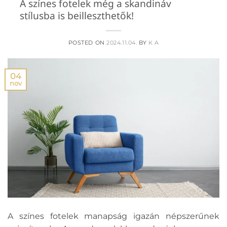
A színes fotelek még a skandináv
stílusba is beilleszthetők!
POSTED ON
2024.11.04.
BY
K A
04
nov
A színes fotelek manapság igazán népszerűnek