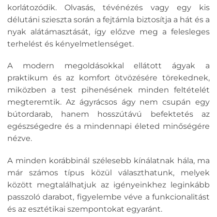
korlátozódik. Olvasás, tévénézés vagy egy kis
délutáni szieszta során a fejtámla biztosítja a hát és a
nyak alátámasztását, így előzve meg a felesleges
terhelést és kényelmetlenséget.
A modern megoldásokkal ellátott ágyak a
praktikum és az komfort ötvözésére törekednek,
miközben a test pihenésének minden feltételét
megteremtik. Az ágyrácsos ágy nem csupán egy
bútordarab, hanem hosszútávú befektetés az
egészségedre és a mindennapi életed minőségére
nézve.
A minden korábbinál szélesebb kínálatnak hála, ma
már számos típus közül választhatunk, melyek
között megtalálhatjuk az igényeinkhez leginkább
passzoló darabot, figyelembe véve a funkcionalitást
és az esztétikai szempontokat egyaránt.