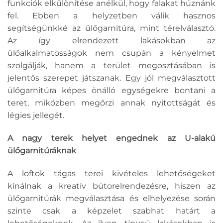
funkciók elkülönítése anélkül, hogy falakat húznánk
fel. Ebben a helyzetben válik hasznos
segítségünkké az ülőgarnitúra, mint térelválasztó.
Az így elrendezett lakásokban az
ülőalkalmatosságok nem csupán a kényelmet
szolgálják, hanem a terület megosztásában is
jelentős szerepet játszanak. Egy jól megválasztott
ülőgarnitúra képes önálló egységekre bontani a
teret, miközben megőrzi annak nyitottságát és
légies jellegét.
A nagy terek helyet engednek az U-alakú
ülőgarnitúráknak
A loftok tágas terei kivételes lehetőségeket
kínálnak a kreatív bútorelrendezésre, hiszen az
ülőgarnitúrák megválasztása és elhelyezése során
szinte csak a képzelet szabhat határt a