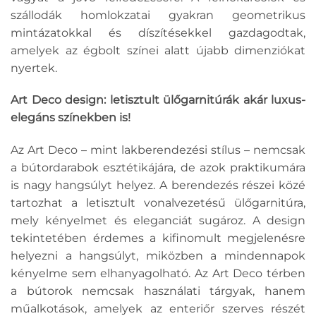
szállodák homlokzatai gyakran geometrikus
mintázatokkal és díszítésekkel gazdagodtak,
amelyek az égbolt színei alatt újabb dimenziókat
nyertek.
Art Deco design: letisztult ülőgarnitúrák akár luxus-
elegáns színekben is!
Az Art Deco – mint lakberendezési stílus – nemcsak
a bútordarabok esztétikájára, de azok praktikumára
is nagy hangsúlyt helyez. A berendezés részei közé
tartozhat a letisztult vonalvezetésű ülőgarnitúra,
mely kényelmet és eleganciát sugároz. A design
tekintetében érdemes a kifinomult megjelenésre
helyezni a hangsúlyt, miközben a mindennapok
kényelme sem elhanyagolható. Az Art Deco térben
a bútorok nemcsak használati tárgyak, hanem
műalkotások, amelyek az enteriőr szerves részét