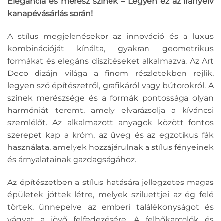
Elegancia és merész színek – Legyen ez az irányelv
kanapévásárlás során!
A stílus megjelenésekor az innováció és a luxus
kombinációját kínálta, gyakran geometrikus
formákat és elegáns díszítéseket alkalmazva. Az Art
Deco dizájn világa a finom részletekben rejlik,
legyen szó építészetről, grafikáról vagy bútorokról. A
színek merészsége és a formák pontossága olyan
harmóniát teremt, amely elvarázsolja a kíváncsi
szemlélőt. Az alkalmazott anyagok között fontos
szerepet kap a króm, az üveg és az egzotikus fák
használata, amelyek hozzájárulnak a stílus fényeinek
és árnyalatainak gazdagságához.
Az építészetben a stílus hatására jellegzetes magas
épületek jöttek létre, melyek sziluettjei az ég felé
törtek, ünnepelve az emberi találékonyságot és
vágyat a jövő felfedezésére. A felhőkarcolók és