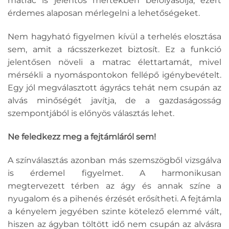
matrac is jelentős mértékben befolyásolja, ezért
érdemes alaposan mérlegelni a lehetőségeket.
Nem hagyható figyelmen kívül a terhelés elosztása
sem, amit a rácsszerkezet biztosít. Ez a funkció
jelentősen növeli a matrac élettartamát, mivel
mérsékli a nyomáspontokon fellépő igénybevételt.
Egy jól megválasztott ágyrács tehát nem csupán az
alvás minőségét javítja, de a gazdaságosság
szempontjából is előnyös választás lehet.
Ne feledkezz meg a fejtámláról sem!
A színválasztás azonban más szemszögből vizsgálva
is érdemel figyelmet. A harmonikusan
megtervezett térben az ágy és annak színe a
nyugalom és a pihenés érzését erősítheti. A fejtámla
a kényelem jegyében szinte kötelező elemmé vált,
hiszen az ágyban töltött idő nem csupán az alvásra