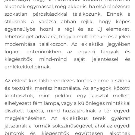
alkotnak egymással, még akkor is, ha első ránézésre
szokatlan párosításokkal találkozunk. Ennek a
stílusnak a varázsa abban rejlik, hogy képes
egyensúlyba hozni a régi és az új elemeket,
lehetőséget adva arra, hogy a múlt értékei és a jelen
modernitása találkozzon. Az eklektika jegyében
fogant enteriőrökben az egyedi tárgyak és
kiegészítők mind-mind saját jelentéssel és
emlékekkel bírnak.
Az eklektikus lakberendezés fontos eleme a színek
és textúrák merész használata. Az anyagok közötti
kontrasztok, mint például egy faasztal mellett
elhelyezett fém lámpa, vagy a különleges mintákkal
díszített tapéta, mind hozzájárulnak a tér egyedi
megjelenéséhez. Az eklektikus terek gyakran
játszanak a formák sokszínűségével, ahol az egyedi
bútorok és kiegészítők együttesen alkotnak