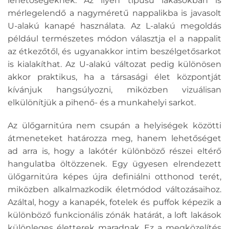
lehetőségeknek. Az ilyen típusú lakásokban is
mérlegelendő a nagyméretű nappalikba is javasolt
U-alakú kanapé használata. Az L-alakú megoldás
például természetes módon választja el a nappalit
az étkezőtől, és ugyanakkor intim beszélgetősarkot
is kialakíthat. Az U-alakú változat pedig különösen
akkor praktikus, ha a társasági élet központját
kívánjuk hangsúlyozni, miközben vizuálisan
elkülönítjük a pihenő- és a munkahelyi sarkot.
Az ülőgarnitúra nem csupán a helyiségek közötti
átmeneteket határozza meg, hanem lehetőséget
ad arra is, hogy a lakótér különböző részei eltérő
hangulatba öltözzenek. Egy ügyesen elrendezett
ülőgarnitúra képes újra definiálni otthonod terét,
miközben alkalmazkodik életmódod változásaihoz.
Azáltal, hogy a kanapék, fotelek és puffok képezik a
különböző funkcionális zónák határát, a loft lakások
különleges életterek maradnak. Ez a megközelítés