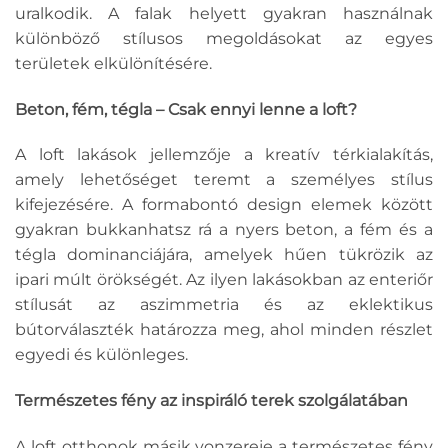
uralkodik. A falak helyett gyakran használnak
különböző stílusos megoldásokat az egyes
területek elkülönítésére.
Beton, fém, tégla – Csak ennyi lenne a loft?
A loft lakások jellemzője a kreatív térkialakítás,
amely lehetőséget teremt a személyes stílus
kifejezésére. A formabontó design elemek között
gyakran bukkanhatsz rá a nyers beton, a fém és a
tégla dominanciájára, amelyek hűen tükrözik az
ipari múlt örökségét. Az ilyen lakásokban az enteriőr
stílusát az aszimmetria és az eklektikus
bútorválaszték határozza meg, ahol minden részlet
egyedi és különleges.
Természetes fény az inspiráló terek szolgálatában
A loft otthonok másik vonzereje a természetes fény