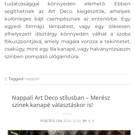
tudatossággal könnyedén elérhető. Ebben
segíthetnek az Art Deco kiegészítők, amelyek
különleges bájt csempésznek az enteriőrbe. Egy
egyedi formájú lámpatest, vagy egy ízlésesen
elhelyezett dísztárgy könnyedén válhat a szoba
fókuszpontjává, amely magára vonzza a tekintetet,
csakúgy, mint egy lila kanapé, vagy halványrózsaszín
színben pompázó ülőgarnitúra.
|
Tagged
nappali
Nappali Art Deco stílusban – Merész
színek kanapé választáskor is!
POSTED ON
2024.12.02.
BY
K A