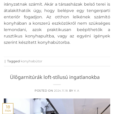
irányzatnak számít. Akár a társasházak belső terei is
átalakíthatók úgy, hogy belépve egy tengerparti
enteriőr fogadjon. Az otthon lelkének számító
konyhában a korszerű eszközökről nem szükséges
lemondani, azok praktikusan beépíthetők a
rusztikus konyhapultba, vagy az egyéni igények
szerint készített konyhabútorba.
|
Tagged
konyhabútor
Ülőgarnitúrák loft-stílusú ingatlanokba
POSTED ON
2024.11.18.
BY
K A
18
nov