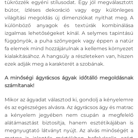
tükrözzék egyéni stílusodat. Egy jól megválasztott
bútor, ízléses dekoráció vagy egy különleges
világítási megoldás új dimenziókat nyithat meg. A
különböző anyagok és textúrák kombinálása
izgalmas lehetőségeket kínál. A selymes tapintású
függönyök, a puha szőnyegek vagy éppen a natúr
fa elemek mind hozzájárulnak a kellemes környezet
kialakításához. A hangsúly a részleteken van, hiszen
ezek adják meg a karakterét a szobának.
A minőségi ágyrácsos ágyak időtálló megoldásnak
számítanak!
Mikor az ágyadat választod ki, gondolj a kényelemre
és az egészséges alvásra. Az ágyrácsos ágy és matrac
a kényelem jegyében nem csupán a megfelelő
alátámasztást biztosítja, hanem esztétikájában is
megnyugtató látványt nyújt. Az alvás minőségét a