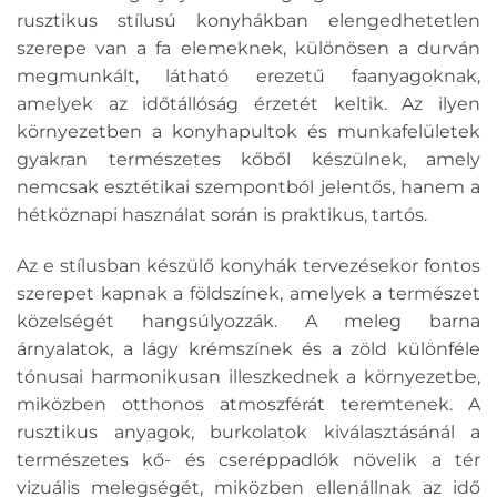
rusztikus stílusú konyhákban elengedhetetlen
szerepe van a fa elemeknek, különösen a durván
megmunkált, látható erezetű faanyagoknak,
amelyek az időtállóság érzetét keltik. Az ilyen
környezetben a konyhapultok és munkafelületek
gyakran természetes kőből készülnek, amely
nemcsak esztétikai szempontból jelentős, hanem a
hétköznapi használat során is praktikus, tartós.
Az e stílusban készülő konyhák tervezésekor fontos
szerepet kapnak a földszínek, amelyek a természet
közelségét hangsúlyozzák. A meleg barna
árnyalatok, a lágy krémszínek és a zöld különféle
tónusai harmonikusan illeszkednek a környezetbe,
miközben otthonos atmoszférát teremtenek. A
rusztikus anyagok, burkolatok kiválasztásánál a
természetes kő- és cseréppadlók növelik a tér
vizuális melegségét, miközben ellenállnak az idő