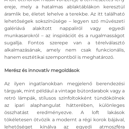
ereje, mely a hatalmas ablaktáblákon keresztül
áramlik be, életet lehelve a terekbe. Az itt található
lehetőségek sokszínűsége – legyen szó művészeti
galériává alakított nappaliról vagy egyedi
munkasarokról – az inspirációt és a rugalmasságot
sugallja. Fontos szerepe van a térelválasztó
alkalmazásának, amely nem csak funkcionális,
hanem esztétikai szempontból is meghatározó.
Merész és innovatív megoldások
Az ilyen ingatlanokban megjelenő berendezési
tárgyak, mint például a vintage bútordarabok vagy a
retró lámpák, stílusos színfoltokként tündökölnek
az ipari alaphangulat hátterében, különleges
összhatást eredményezve. A loft lakások
tökéletesen ötvözik a modernt a régi korok bájával,
lehetőséget kínálva az egyedi atmoszféra