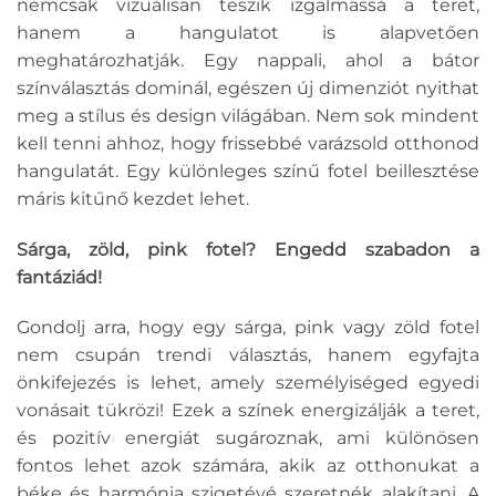
nemcsak vizuálisan teszik izgalmassá a teret,
hanem a hangulatot is alapvetően
meghatározhatják. Egy nappali, ahol a bátor
színválasztás dominál, egészen új dimenziót nyithat
meg a stílus és design világában. Nem sok mindent
kell tenni ahhoz, hogy frissebbé varázsold otthonod
hangulatát. Egy különleges színű fotel beillesztése
máris kitűnő kezdet lehet.
Sárga, zöld, pink fotel? Engedd szabadon a
fantáziád!
Gondolj arra, hogy egy sárga, pink vagy zöld fotel
nem csupán trendi választás, hanem egyfajta
önkifejezés is lehet, amely személyiséged egyedi
vonásait tükrözi! Ezek a színek energizálják a teret,
és pozitív energiát sugároznak, ami különösen
fontos lehet azok számára, akik az otthonukat a
béke és harmónia szigetévé szeretnék alakítani. A