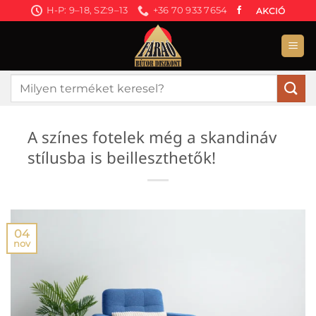
Skip
H-P: 9–18, SZ:9–13
+36 70 933 7654
AKCIÓ
to
content
Keresés
a
következőre:
A színes fotelek még a skandináv
stílusba is beilleszthetők!
04
nov