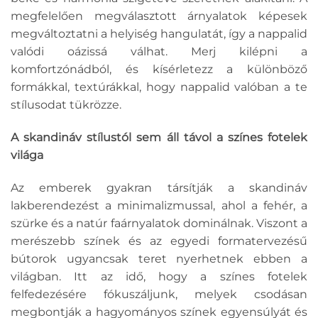
megfelelően megválasztott árnyalatok képesek
megváltoztatni a helyiség hangulatát, így a nappalid
valódi oázissá válhat. Merj kilépni a
komfortzónádból, és kísérletezz a különböző
formákkal, textúrákkal, hogy nappalid valóban a te
stílusodat tükrözze.
A skandináv stílustól sem áll távol a színes fotelek
világa
Az emberek gyakran társítják a skandináv
lakberendezést a minimalizmussal, ahol a fehér, a
szürke és a natúr faárnyalatok dominálnak. Viszont a
merészebb színek és az egyedi formatervezésű
bútorok ugyancsak teret nyerhetnek ebben a
világban. Itt az idő, hogy a színes fotelek
felfedezésére fókuszáljunk, melyek csodásan
megbontják a hagyományos színek egyensúlyát és