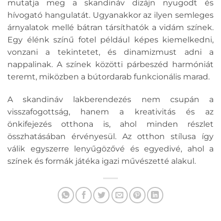
mutatja meg a skandináv dizájn nyugodt és
hívogató hangulatát. Ugyanakkor az ilyen semleges
árnyalatok mellé bátran társíthatók a vidám színek.
Egy élénk színű fotel például képes kiemelkedni,
vonzani a tekintetet, és dinamizmust adni a
nappalinak. A színek közötti párbeszéd harmóniát
teremt, miközben a bútordarab funkcionális marad.
A skandináv lakberendezés nem csupán a
visszafogottság, hanem a kreativitás és az
önkifejezés otthona is, ahol minden részlet
összhatásában érvényesül. Az otthon stílusa így
válik egyszerre lenyűgözővé és egyedivé, ahol a
színek és formák játéka igazi művészetté alakul.