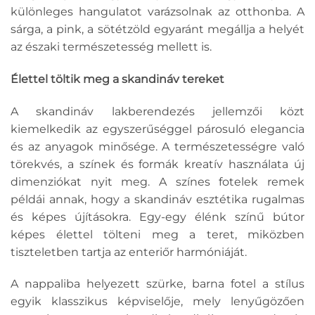
különleges hangulatot varázsolnak az otthonba. A
sárga, a pink, a sötétzöld egyaránt megállja a helyét
az északi természetesség mellett is.
Élettel töltik meg a skandináv tereket
A skandináv lakberendezés jellemzői közt
kiemelkedik az egyszerűséggel párosuló elegancia
és az anyagok minősége. A természetességre való
törekvés, a színek és formák kreatív használata új
dimenziókat nyit meg. A színes fotelek remek
példái annak, hogy a skandináv esztétika rugalmas
és képes újításokra. Egy-egy élénk színű bútor
képes élettel tölteni meg a teret, miközben
tiszteletben tartja az enteriőr harmóniáját.
A nappaliba helyezett szürke, barna fotel a stílus
egyik klasszikus képviselője, mely lenyűgözően