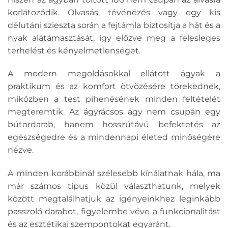
korlátozódik. Olvasás, tévénézés vagy egy kis
délutáni szieszta során a fejtámla biztosítja a hát és a
nyak alátámasztását, így előzve meg a felesleges
terhelést és kényelmetlenséget.
A modern megoldásokkal ellátott ágyak a
praktikum és az komfort ötvözésére törekednek,
miközben a test pihenésének minden feltételét
megteremtik. Az ágyrácsos ágy nem csupán egy
bútordarab, hanem hosszútávú befektetés az
egészségedre és a mindennapi életed minőségére
nézve.
A minden korábbinál szélesebb kínálatnak hála, ma
már számos típus közül választhatunk, melyek
között megtalálhatjuk az igényeinkhez leginkább
passzoló darabot, figyelembe véve a funkcionalitást
és az esztétikai szempontokat egyaránt.