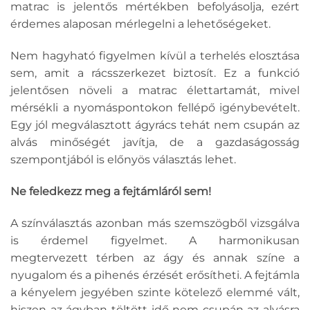
matrac is jelentős mértékben befolyásolja, ezért
érdemes alaposan mérlegelni a lehetőségeket.
Nem hagyható figyelmen kívül a terhelés elosztása
sem, amit a rácsszerkezet biztosít. Ez a funkció
jelentősen növeli a matrac élettartamát, mivel
mérsékli a nyomáspontokon fellépő igénybevételt.
Egy jól megválasztott ágyrács tehát nem csupán az
alvás minőségét javítja, de a gazdaságosság
szempontjából is előnyös választás lehet.
Ne feledkezz meg a fejtámláról sem!
A színválasztás azonban más szemszögből vizsgálva
is érdemel figyelmet. A harmonikusan
megtervezett térben az ágy és annak színe a
nyugalom és a pihenés érzését erősítheti. A fejtámla
a kényelem jegyében szinte kötelező elemmé vált,
hiszen az ágyban töltött idő nem csupán az alvásra