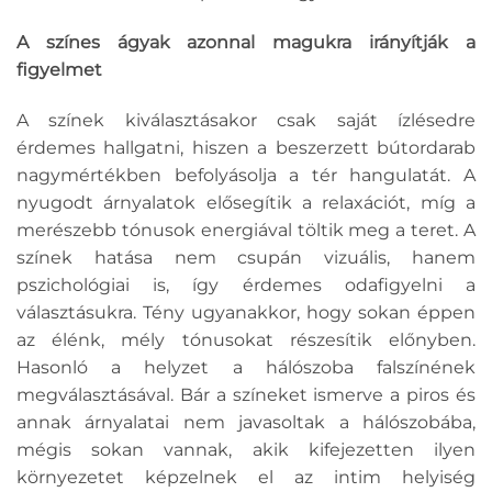
A színes ágyak azonnal magukra irányítják a
figyelmet
A színek kiválasztásakor csak saját ízlésedre
érdemes hallgatni, hiszen a beszerzett bútordarab
nagymértékben befolyásolja a tér hangulatát. A
nyugodt árnyalatok elősegítik a relaxációt, míg a
merészebb tónusok energiával töltik meg a teret. A
színek hatása nem csupán vizuális, hanem
pszichológiai is, így érdemes odafigyelni a
választásukra. Tény ugyanakkor, hogy sokan éppen
az élénk, mély tónusokat részesítik előnyben.
Hasonló a helyzet a hálószoba falszínének
megválasztásával. Bár a színeket ismerve a piros és
annak árnyalatai nem javasoltak a hálószobába,
mégis sokan vannak, akik kifejezetten ilyen
környezetet képzelnek el az intim helyiség