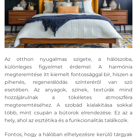
Az otthon nyugalmas szigete, a hálószoba,
különleges figyelmet érdemel. A harmónia
megteremtése itt kiemelt fontossággal bír, hiszen a
pihenés, regenerálódás színteréről van szó
esetében. Az anyagok, színek, textúrák mind
hozzájárulnak a tökéletes atmoszféra
megteremtéséhez. A szobád kialakítása sokkal
több, mint csupán a bútorok elrendezése. Ez az a
hely, ahol az esztétika és a funkcionalitás találkozik.
Fontos, hogy a hálóban elhelyezésre kerülő tárgyak