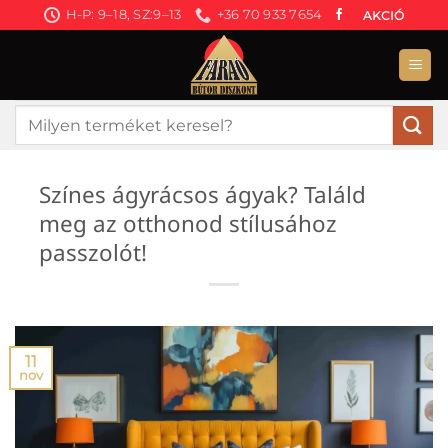
Skip
H-P: 9–18, SZ:9–13
+36 70 933 7654
AKCIÓ
to
content
Keresés
a
következőre:
Színes ágyrácsos ágyak? Találd
meg az otthonod stílusához
passzolót!
11
nov