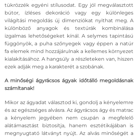
tükrözzék egyéni stílusodat. Egy jól megválasztott
bútor, ízléses dekoráció vagy egy különleges
világítási megoldás új dimenziókat nyithat meg. A
különböző anyagok és textúrák kombinálása
izgalmas lehetőségeket kínál. A selymes tapintású
függönyök, a puha szőnyegek vagy éppen a natúr
fa elemek mind hozzájárulnak a kellemes környezet
kialakításához. A hangsúly a részleteken van, hiszen
ezek adják meg a karakterét a szobának.
A minőségi ágyrácsos ágyak időtálló megoldásnak
számítanak!
Mikor az ágyadat választod ki, gondolj a kényelemre
és az egészséges alvásra. Az ágyrácsos ágy és matrac
a kényelem jegyében nem csupán a megfelelő
alátámasztást biztosítja, hanem esztétikájában is
megnyugtató látványt nyújt. Az alvás minőségét a