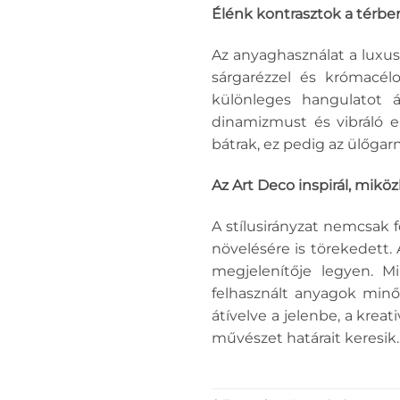
Élénk kontrasztok a térbe
Az anyaghasználat a luxus
sárgarézzel és krómacél
különleges hangulatot á
dinamizmust és vibráló e
bátrak, ez pedig az ülőga
Az Art Deco inspirál, miköz
A stílusirányzat nemcsak
növelésére is törekedett. 
megjelenítője legyen. M
felhasznált anyagok minő
átívelve a jelenbe, a krea
művészet határait keresik.