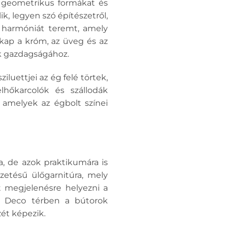
n geometrikus formákat és
ik, legyen szó építészetről,
n harmóniát teremt, amely
 kap a króm, az üveg és az
ak gazdagságához.
iluettjei az ég felé törtek,
lhőkarcolók és szállodák
 amelyek az égbolt színei
a, de azok praktikumára is
zetésű ülőgarnitúra, mely
t megjelenésre helyezni a
t Deco térben a bútorok
ét képezik.