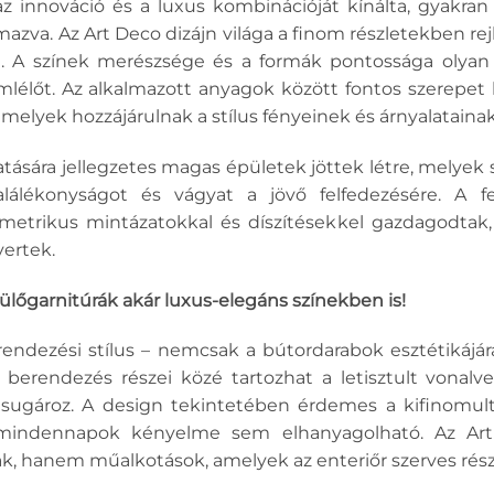
az innováció és a luxus kombinációját kínálta, gyakra
azva. Az Art Deco dizájn világa a finom részletekben rejl
ól. A színek merészsége és a formák pontossága olya
zemlélőt. Az alkalmazott anyagok között fontos szerepet
amelyek hozzájárulnak a stílus fényeinek és árnyalatain
tására jellegzetes magas épületek jöttek létre, melyek sz
álékonyságot és vágyat a jövő felfedezésére. A fe
etrikus mintázatokkal és díszítésekkel gazdagodtak,
yertek.
t ülőgarnitúrák akár luxus-elegáns színekben is!
endezési stílus – nemcsak a bútordarabok esztétikájár
 berendezés részei közé tartozhat a letisztult vonalve
sugároz. A design tekintetében érdemes a kifinomul
mindennapok kényelme sem elhanyagolható. Az Ar
k, hanem műalkotások, amelyek az enteriőr szerves rész