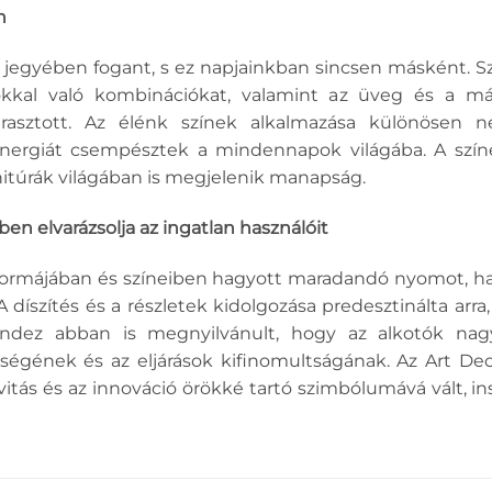
n
 jegyében fogant, s ez napjainkban sincsen másként. Sze
okkal való kombinációkat, valamint az üveg és a m
rasztott. Az élénk színek alkalmazása különösen n
nergiát csempésztek a mindennapok világába. A szín
rnitúrák világában is megjelenik manapság.
ben elvarázsolja az ingatlan használóit
 formájában és színeiben hagyott maradandó nyomot, h
A díszítés és a részletek kidolgozása predesztinálta ar
indez abban is megnyilvánult, hogy az alkotók nag
ségének és az eljárások kifinomultságának. Az Art Dec
tivitás és az innováció örökké tartó szimbólumává vált, in