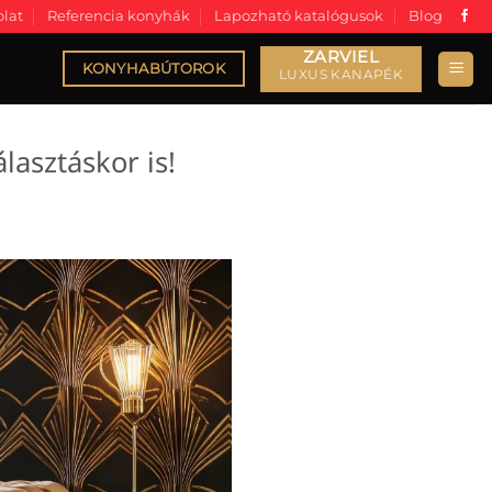
lat
Referencia konyhák
Lapozható katalógusok
Blog
KONYHABÚTOROK
lasztáskor is!