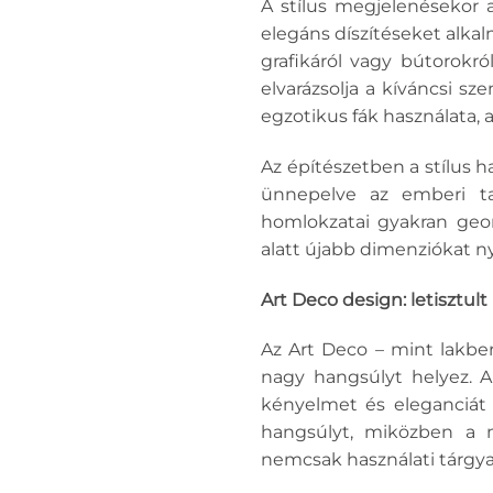
A stílus megjelenésekor 
elegáns díszítéseket alkalm
grafikáról vagy bútorokr
elvarázsolja a kíváncsi s
egzotikus fák használata, 
Az építészetben a stílus ha
ünnepelve az emberi tal
homlokzatai gyakran geom
alatt újabb dimenziókat n
Art Deco design: letisztul
Az Art Deco – mint lakber
nagy hangsúlyt helyez. A
kényelmet és eleganciát 
hangsúlyt, miközben a 
nemcsak használati tárgya