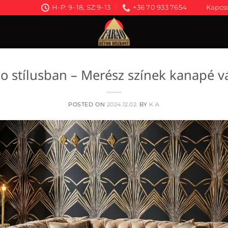
H-P: 9–18, SZ:9–13
+36 70 933 7654
Kapcso
o stílusban – Merész színek kanapé vá
POSTED ON
2024.12.02.
BY
K A