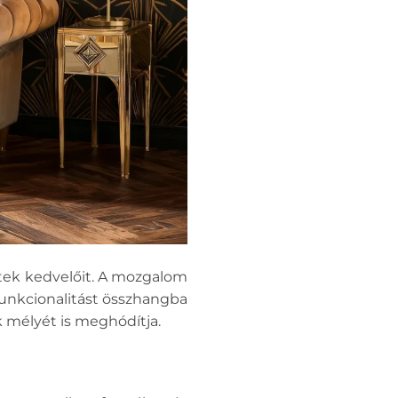
etek kedvelőit. A mozgalom
funkcionalitást összhangba
k mélyét is meghódítja.