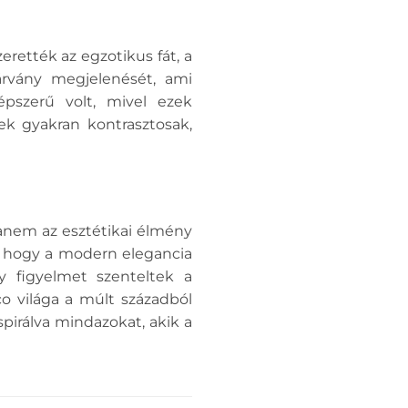
rették az egzotikus fát, a
árvány megjelenését, ami
épszerű volt, mivel ezek
ek gyakran kontrasztosak,
anem az esztétikai élmény
ra, hogy a modern elegancia
y figyelmet szenteltek a
o világa a múlt századból
spirálva mindazokat, akik a