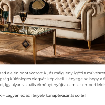
század elején bontakozott ki, és máig lenyűgözi a művész
gság különleges elegyét képviseli. Lényege az, hogy a 
, így olyan vizuális élményt nyújtva, ami az emberi léle
 – Legyen ez az irányelv kanapévásárlás során!