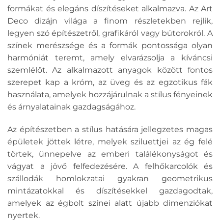
formákat és elegáns díszítéseket alkalmazva. Az Art
Deco dizájn világa a finom részletekben rejlik,
legyen szó építészetről, grafikáról vagy bútorokról. A
színek merészsége és a formák pontossága olyan
harmóniát teremt, amely elvarázsolja a kíváncsi
szemlélőt. Az alkalmazott anyagok között fontos
szerepet kap a króm, az üveg és az egzotikus fák
használata, amelyek hozzájárulnak a stílus fényeinek
és árnyalatainak gazdagságához.
Az építészetben a stílus hatására jellegzetes magas
épületek jöttek létre, melyek sziluettjei az ég felé
törtek, ünnepelve az emberi találékonyságot és
vágyat a jövő felfedezésére. A felhőkarcolók és
szállodák homlokzatai gyakran geometrikus
mintázatokkal és díszítésekkel gazdagodtak,
amelyek az égbolt színei alatt újabb dimenziókat
nyertek.