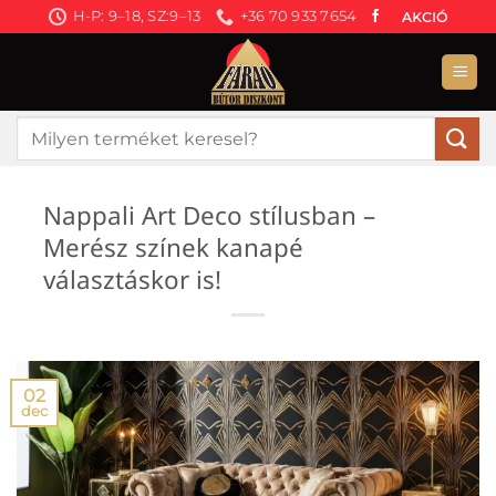
Skip
H-P: 9–18, SZ:9–13
+36 70 933 7654
AKCIÓ
to
content
Keresés
a
következőre:
Nappali Art Deco stílusban –
Merész színek kanapé
választáskor is!
02
dec