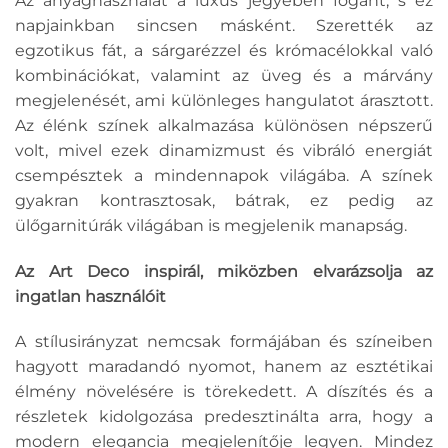
Az anyaghasználat a luxus jegyében fogant, s ez
napjainkban sincsen másként. Szerették az
egzotikus fát, a sárgarézzel és krómacélokkal való
kombinációkat, valamint az üveg és a márvány
megjelenését, ami különleges hangulatot árasztott.
Az élénk színek alkalmazása különösen népszerű
volt, mivel ezek dinamizmust és vibráló energiát
csempésztek a mindennapok világába. A színek
gyakran kontrasztosak, bátrak, ez pedig az
ülőgarnitúrák világában is megjelenik manapság.
Az Art Deco inspirál, miközben elvarázsolja az
ingatlan használóit
A stílusirányzat nemcsak formájában és színeiben
hagyott maradandó nyomot, hanem az esztétikai
élmény növelésére is törekedett. A díszítés és a
részletek kidolgozása predesztinálta arra, hogy a
modern elegancia megjelenítője legyen. Mindez