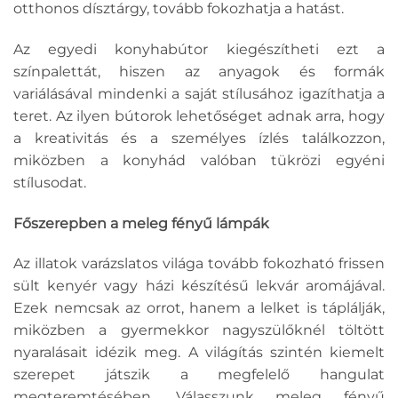
otthonos dísztárgy, tovább fokozhatja a hatást.
Az egyedi konyhabútor kiegészítheti ezt a
színpalettát, hiszen az anyagok és formák
variálásával mindenki a saját stílusához igazíthatja a
teret. Az ilyen bútorok lehetőséget adnak arra, hogy
a kreativitás és a személyes ízlés találkozzon,
miközben a konyhád valóban tükrözi egyéni
stílusodat.
Főszerepben a meleg fényű lámpák
Az illatok varázslatos világa tovább fokozható frissen
sült kenyér vagy házi készítésű lekvár aromájával.
Ezek nemcsak az orrot, hanem a lelket is táplálják,
miközben a gyermekkor nagyszülőknél töltött
nyaralásait idézik meg. A világítás szintén kiemelt
szerepet játszik a megfelelő hangulat
megteremtésében. Válasszunk meleg fényű