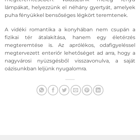
lámpákat, helyezzünk el néhány gyertyát, amelyek
puha fényükkel bensőséges légkört teremtenek.
A vidéki romantika a konyhában nem csupán a
fizikai tér átalakítása, hanem egy életérzés
megteremtése is. Az aprólékos, odafigyeléssel
megtervezett enteriőr lehetőséget ad arra, hogy a
nagyvárosi nyüzsgésből visszavonulva, a saját
oázisunkban leljünk nyugalomra.