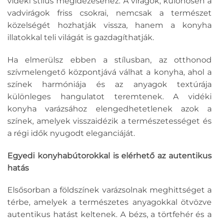
vidéki stílus megidézéséhez. A virágok, különösen a
vadvirágok friss csokrai, nemcsak a természet
közelségét hozhatják vissza, hanem a konyha
illatokkal teli világát is gazdagíthatják.
Ha elmerülsz ebben a stílusban, az otthonod
szívmelengető központjává válhat a konyha, ahol a
színek harmóniája és az anyagok textúrája
különleges hangulatot teremtenek. A vidéki
konyha varázsához elengedhetetlenek azok a
színek, amelyek visszaidézik a természetességet és
a régi idők nyugodt eleganciáját.
Egyedi konyhabútorokkal is elérhető az autentikus
hatás
Elsősorban a földszínek varázsolnak meghittséget a
térbe, amelyek a természetes anyagokkal ötvözve
autentikus hatást keltenek. A bézs, a törtfehér és a