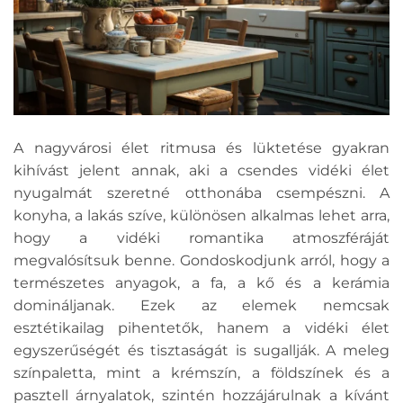
A nagyvárosi élet ritmusa és lüktetése gyakran
kihívást jelent annak, aki a csendes vidéki élet
nyugalmát szeretné otthonába csempészni. A
konyha, a lakás szíve, különösen alkalmas lehet arra,
hogy a vidéki romantika atmoszféráját
megvalósítsuk benne. Gondoskodjunk arról, hogy a
természetes anyagok, a fa, a kő és a kerámia
domináljanak. Ezek az elemek nemcsak
esztétikailag pihentetők, hanem a vidéki élet
egyszerűségét és tisztaságát is sugallják. A meleg
színpaletta, mint a krémszín, a földszínek és a
pasztell árnyalatok, szintén hozzájárulnak a kívánt