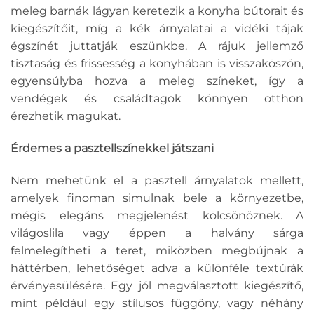
meleg barnák lágyan keretezik a konyha bútorait és
kiegészítőit, míg a kék árnyalatai a vidéki tájak
égszínét juttatják eszünkbe. A rájuk jellemző
tisztaság és frissesség a konyhában is visszaköszön,
egyensúlyba hozva a meleg színeket, így a
vendégek és családtagok könnyen otthon
érezhetik magukat.
Érdemes a pasztellszínekkel játszani
Nem mehetünk el a pasztell árnyalatok mellett,
amelyek finoman simulnak bele a környezetbe,
mégis elegáns megjelenést kölcsönöznek. A
világoslila vagy éppen a halvány sárga
felmelegítheti a teret, miközben megbújnak a
háttérben, lehetőséget adva a különféle textúrák
érvényesülésére. Egy jól megválasztott kiegészítő,
mint például egy stílusos függöny, vagy néhány