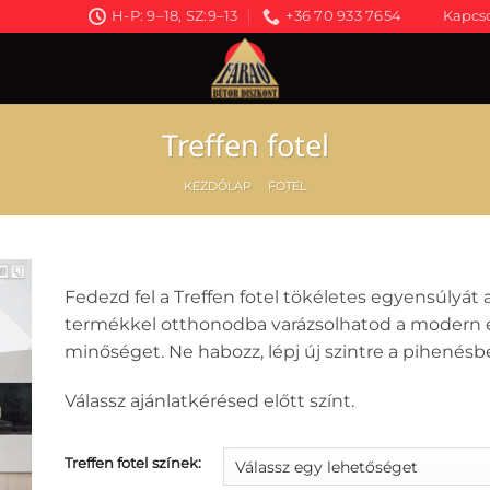
H-P: 9–18, SZ:9–13
+36 70 933 7654
Kapcso
Treffen fotel
KEZDŐLAP
/
FOTEL
Fedezd fel a Treffen fotel tökéletes egyensúlyát 
termékkel otthonodba varázsolhatod a modern e
minőséget. Ne habozz, lépj új szintre a pihenésb
Válassz ajánlatkérésed előtt színt.
Treffen fotel színek: