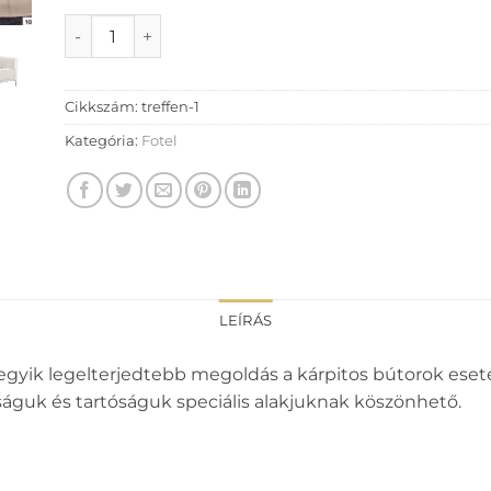
Treffen fotel mennyiség
Cikkszám:
treffen-1
Kategória:
Fotel
LEÍRÁS
 egyik legelterjedtebb megoldás a kárpitos bútorok ese
ságuk és tartóságuk speciális alakjuknak köszönhető.