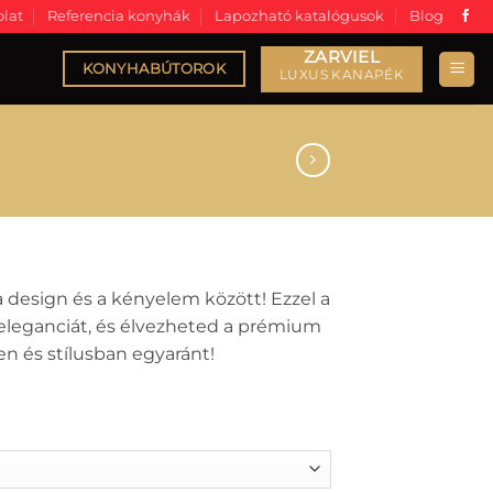
lat
Referencia konyhák
Lapozható katalógusok
Blog
KONYHABÚTOROK
a design és a kényelem között! Ezzel a
leganciát, és élvezheted a prémium
en és stílusban egyaránt!