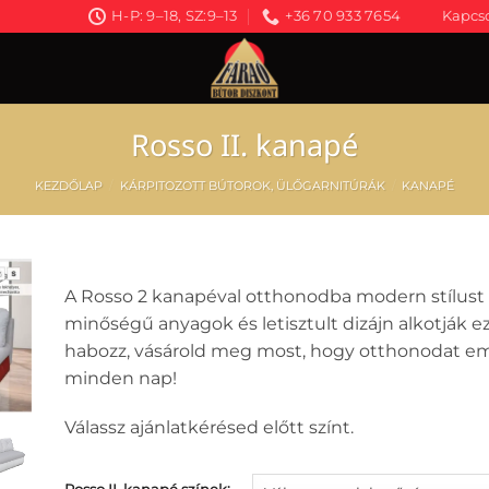
H-P: 9–18, SZ:9–13
+36 70 933 7654
Kapcso
Rosso II. kanapé
KEZDŐLAP
/
KÁRPITOZOTT BÚTOROK, ÜLŐGARNITÚRÁK
/
KANAPÉ
A Rosso 2 kanapéval otthonodba modern stílus
minőségű anyagok és letisztult dizájn alkotják e
habozz, vásárold meg most, hogy otthonodat emel
minden nap!
Válassz ajánlatkérésed előtt színt.