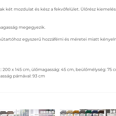
ak két mozdulat és kész a fekvőfelület. Ülőrész kiemelé
magasság megegyezik.
tartóhoz egyszerű hozzáférni és méretei miatt kénye
t: 200 x 145 cm, ülőmagasság: 45 cm, beülőmélység: 75 c
asság párnával: 93 cm