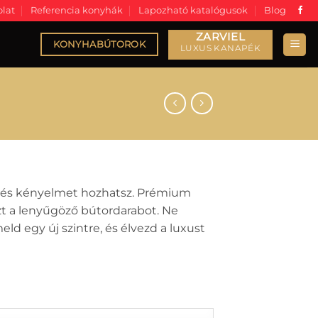
lat
Referencia konyhák
Lapozható katalógusok
Blog
KONYHABÚTOROK
t és kényelmet hozhatsz. Prémium
zt a lenyűgöző bútordarabot. Ne
d egy új szintre, és élvezd a luxust