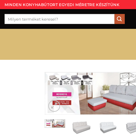
Skip
MINDEN KONYHABÚTORT EGYEDI MÉRETRE KÉSZÍTÜNK
to
Keresés
content
a
következőre: