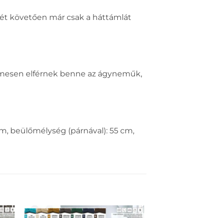
sét követően már csak a háttámlát
lmesen elférnek benne az ágyneműk,
m, beülőmélység (párnával): 55 cm,