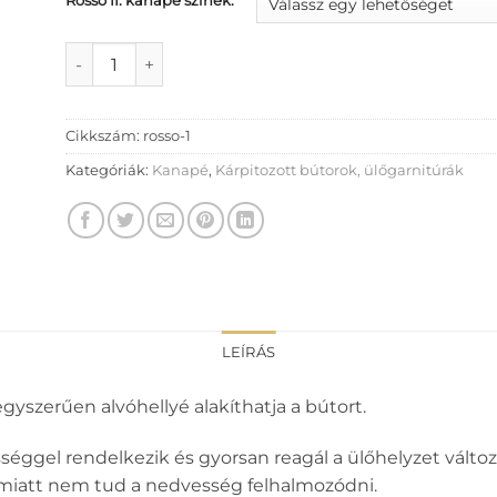
Rosso II. kanapé színek:
Rosso II. kanapé mennyiség
Cikkszám:
rosso-1
Kategóriák:
Kanapé
,
Kárpitozott bútorok, ülőgarnitúrák
LEÍRÁS
gyszerűen alvóhellyé alakíthatja a bútort.
ggel rendelkezik és gyorsan reagál a ülőhelyzet változás
emiatt nem tud a nedvesség felhalmozódni.