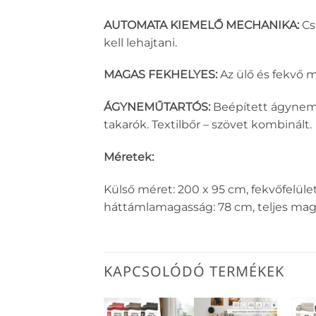
AUTOMATA KIEMELŐ MECHANIKA:
Cs
kell lehajtani.
MAGAS FEKHELYES:
Az ülő és fekvő 
ÁGYNEMŰTARTÓS:
Beépített ágynemű
takarók. Textilbőr – szövet kombinált.
Méretek:
Külső méret: 200 x 95 cm, fekvőfelüle
háttámlamagasság: 78 cm, teljes mag
KAPCSOLÓDÓ TERMÉKEK