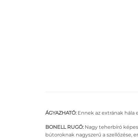
ÁGYAZHATÓ:
Ennek az extrának hála e
BONELL RUGÓ:
Nagy teherbíró képessé
bútoroknak nagyszerű a szellőzése, 