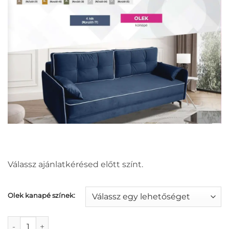
Válassz ajánlatkérésed előtt színt.
Olek kanapé színek:
Olek kanapé mennyiség