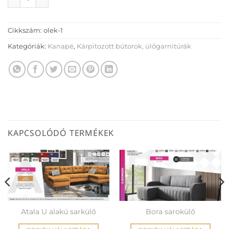
Cikkszám:
olek-1
Kategóriák:
Kanapé
,
Kárpitozott bútorok, ülőgarnitúrák
KAPCSOLÓDÓ TERMÉKEK
Atala U alakú sarkülő
Bora sarokülő