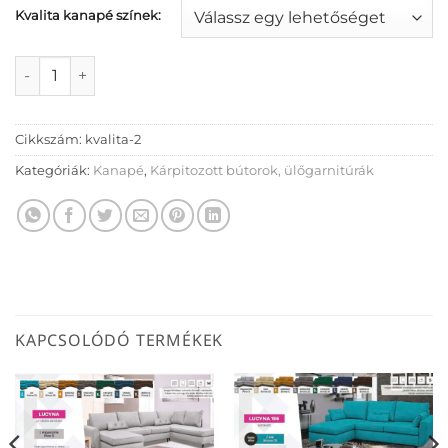
Kvalita kanapé színek:
Kvalita kanapé mennyiség
Cikkszám:
kvalita-2
Kategóriák:
Kanapé
,
Kárpitozott bútorok, ülőgarnitúrák
KAPCSOLÓDÓ TERMÉKEK