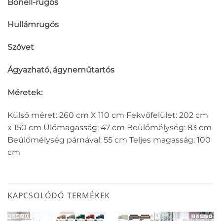
Bonell-rugós
Hullámrugós
Szövet
Ágyazható, ágyneműtartós
Méretek:
Külső méret: 260 cm X 110 cm Fekvőfelület: 202 cm
x 150 cm Ülőmagasság: 47 cm Beülőmélység: 83 cm
Beülőmélység párnával: 55 cm Teljes magasság: 100
cm
KAPCSOLÓDÓ TERMÉKEK