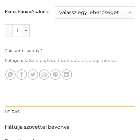
Kratos kanapé színek:
Kratos kanapé mennyiség
Cikkszám:
kratos-2
Kategóriák:
Kanapé
,
Kárpitozott bútorok, ülőgarnitúrák
LEÍRÁS
Hátulja szövettel bevonva