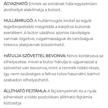
ÁGYAZHATÓ:
Ennek az extrának hála egyszerűen
alvóhellyé alakíthatja a bútort.
HULLÁMRUGÓ:
A hullámrugós kivitel az egyik
legelterjedtebb megoldás a kárpitos bútorok
esetében. A bútor vázához azonos távolságra
vannak rögzítve, rugalmasságuk és tartóságuk
tekercs alakjuknak köszönhető.
HÁTULJA SZÖVETTEL BEVONVA:
Nincs korlátozva az
elhelyezése, mivel a bútor hátulja is ugyanazzal a
szövettel van bevonva, mint a termék többi része,
így nem szükséges a falhoz tolva használni, bárhol
szabadon elhelyezhető.
ÁLLÍTHATÓ FEJTÁMLA:
A fej kényelmét és a nyak
pihenését a több pozícióban állítható fejtámla
biztosítja.