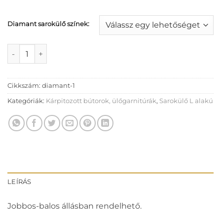
Diamant sarokülő színek:
Diamant sarokülő mennyiség
Cikkszám:
diamant-1
Kategóriák:
Kárpitozott bútorok, ülőgarnitúrák
,
Sarokülő L alakú
LEÍRÁS
Jobbos-balos állásban rendelhető.