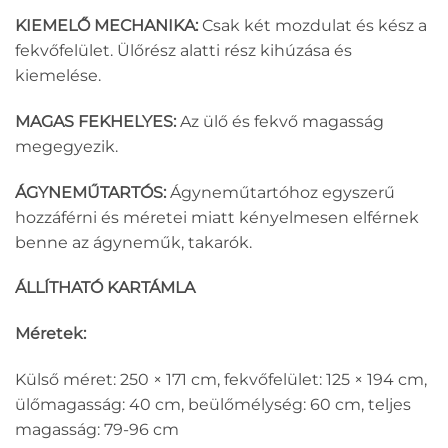
KIEMELŐ MECHANIKA:
Csak két mozdulat és kész a
fekvőfelület. Ülőrész alatti rész kihúzása és
kiemelése.
MAGAS FEKHELYES:
Az ülő és fekvő magasság
megegyezik.
ÁGYNEMŰTARTÓS:
Ágyneműtartóhoz egyszerű
hozzáférni és méretei miatt kényelmesen elférnek
benne az ágyneműk, takarók.
ÁLLÍTHATÓ KARTÁMLA
Méretek:
Külső méret: 250 × 171 cm, fekvőfelület: 125 × 194 cm,
ülőmagasság: 40 cm, beülőmélység: 60 cm, teljes
magasság: 79-96 cm