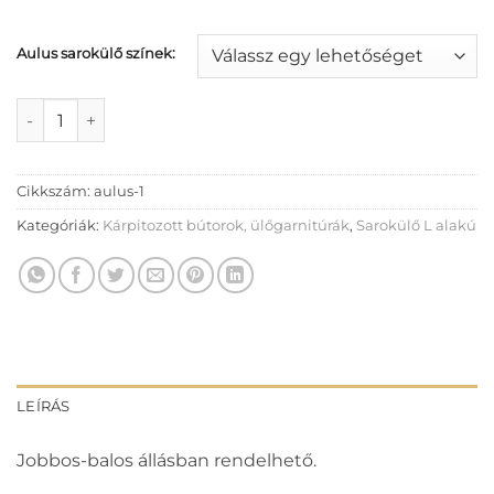
Aulus sarokülő színek:
Aulus sarokülő mennyiség
Cikkszám:
aulus-1
Kategóriák:
Kárpitozott bútorok, ülőgarnitúrák
,
Sarokülő L alakú
LEÍRÁS
Jobbos-balos állásban rendelhető.