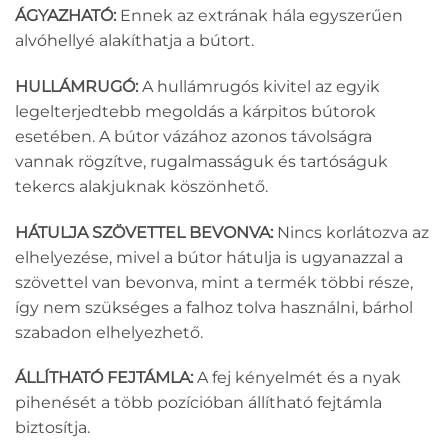
ÁGYAZHATÓ:
Ennek az extrának hála egyszerűen
alvóhellyé alakíthatja a bútort.
HULLÁMRUGÓ:
A hullámrugós kivitel az egyik
legelterjedtebb megoldás a kárpitos bútorok
esetében. A bútor vázához azonos távolságra
vannak rögzítve, rugalmasságuk és tartóságuk
tekercs alakjuknak köszönhető.
HÁTULJA SZÖVETTEL BEVONVA:
Nincs korlátozva az
elhelyezése, mivel a bútor hátulja is ugyanazzal a
szövettel van bevonva, mint a termék többi része,
így nem szükséges a falhoz tolva használni, bárhol
szabadon elhelyezhető.
ÁLLÍTHATÓ FEJTÁMLA:
A fej kényelmét és a nyak
pihenését a több pozícióban állítható fejtámla
biztosítja.