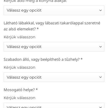
Kérjük add meg a konyha alakját
Látható lábakkal, vagy lábazati takarólappal szeretné
az alsó elemeket?
*
Kérjük válasszon
Szabadon álló, vagy beépíthető a tűzhely?
*
Kérjük válasszon
Mosogató helye?
*
Kérjük válasszon