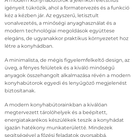
A modern konyhabútorok a jelenkori életstílus
igényeit tükrözik, ahol a formatervezés és a funkció
kéz a kézben jár. Az egyszerű, letisztult
vonalvezetés, a minőségi anyaghasználat és a
modern technológiai megoldások együttese
elegáns, de ugyanakkor praktikus környezetet hoz
létre a konyhádban.
A minimalista, de mégis figyelemfelkeltő design, az
üveg, a fényes felületek és a kiváló minőségű
anyagok összehangolt alkalmazása révén a modern
konyhabútorok egyedi és lenyűgöző megjelenést
biztosítanak.
A modern konyhabútorainkban a kiválóan
megtervezett tárolóhelyek és a beépített,
energiatakarékos készülékek teszik a konyhádat
igazán hatékony munkaterületté. Mindezek
segítségével a főzési feladatok gyorsabbá,