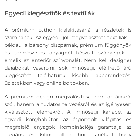
Egyedi kiegészítők és textíliák
A prémium otthon kialakításánál a részletek is
számítanak. Az egyedi, jól megválasztott textíliák –
például a bársony díszpárnák, prémium függönyök
és természetes anyagból készült szőnyegek –
emelik az enteriőr színvonalát. Nem kell designer
darabokat vásárolni, sok minőségi, elérhető árú
kiegészítőt találhatunk kisebb lakberendezési
üzletekben vagy online boltokban.
A prémium design megvalósítása nem az árakról
szól, hanem a tudatos tervezésről és az igényesen
kiválasztott elemekről. A minőségi kanapé, az
egyedi konyhabútor, az átgondolt világítás és
megfelelő anyagok kombinációja garantálja az
elegáns és kifinomult otthont anélkül, hogy