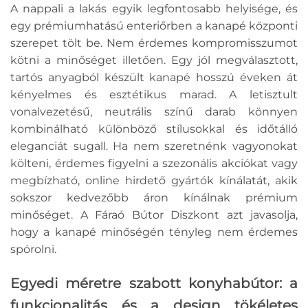
A nappali a lakás egyik legfontosabb helyisége, és
egy prémiumhatású enteriőrben a kanapé központi
szerepet tölt be. Nem érdemes kompromisszumot
kötni a minőséget illetően. Egy jól megválasztott,
tartós anyagból készült kanapé hosszú éveken át
kényelmes és esztétikus marad. A letisztult
vonalvezetésű, neutrális színű darab könnyen
kombinálható különböző stílusokkal és időtálló
eleganciát sugall. Ha nem szeretnénk vagyonokat
költeni, érdemes figyelni a szezonális akciókat vagy
megbízható, online hirdető gyártók kínálatát, akik
sokszor kedvezőbb áron kínálnak prémium
minőséget. A Fáraó Bútor Diszkont azt javasolja,
hogy a kanapé minőségén tényleg nem érdemes
spórolni.
Egyedi méretre szabott konyhabútor: a
funkcionalitás és a design tökéletes