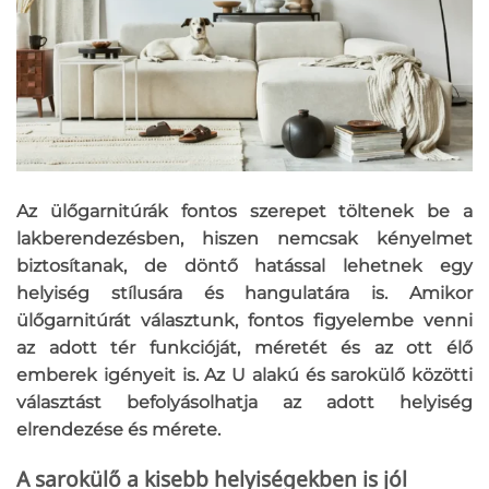
Az ülőgarnitúrák fontos szerepet töltenek be a
lakberendezésben, hiszen nemcsak kényelmet
biztosítanak, de döntő hatással lehetnek egy
helyiség stílusára és hangulatára is. Amikor
ülőgarnitúrát választunk, fontos figyelembe venni
az adott tér funkcióját, méretét és az ott élő
emberek igényeit is. Az U alakú és sarokülő közötti
választást befolyásolhatja az adott helyiség
elrendezése és mérete.
A sarokülő a kisebb helyiségekben is jól