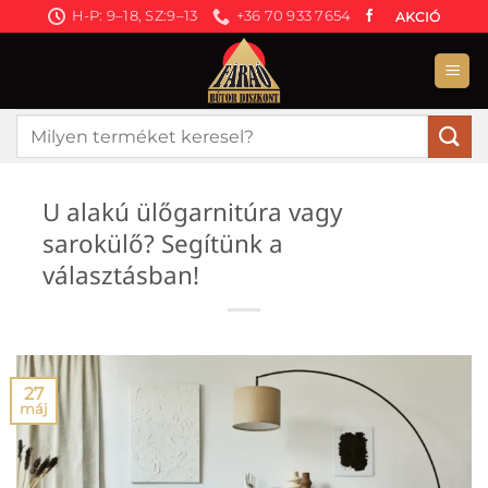
Skip
H-P: 9–18, SZ:9–13
+36 70 933 7654
AKCIÓ
to
content
Keresés
a
következőre:
U alakú ülőgarnitúra vagy
sarokülő? Segítünk a
választásban!
27
máj