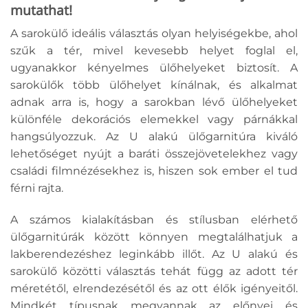
mutathat!
A sarokülő ideális választás olyan helyiségekbe, ahol
szűk a tér, mivel kevesebb helyet foglal el,
ugyanakkor kényelmes ülőhelyeket biztosít. A
sarokülők több ülőhelyet kínálnak, és alkalmat
adnak arra is, hogy a sarokban lévő ülőhelyeket
különféle dekorációs elemekkel vagy párnákkal
hangsúlyozzuk. Az U alakú ülőgarnitúra kiváló
lehetőséget nyújt a baráti összejövetelekhez vagy
családi filmnézésekhez is, hiszen sok ember el tud
férni rajta.
A számos kialakításban és stílusban elérhető
ülőgarnitúrák között könnyen megtalálhatjuk a
lakberendezéshez leginkább illőt. Az U alakú és
sarokülő közötti választás tehát függ az adott tér
méretétől, elrendezésétől és az ott élők igényeitől.
Mindkét típusnak megvannak az előnyei és