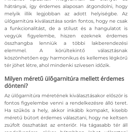
hátrányai, így érdemes alaposan átgondolni, hogy
melyik illik legjobban az adott helyiségbe. Az
ülőgarnitúra kiválasztása során fontos, hogy ne csak
a funkcionalitást, de a stílust és a hangulatot is
vegyük figyelembe, hiszen ezeknek érdemes
összhangba lenniük a többi lakberendezési
elemmel. A körültekintő választásnak
köszönhetően egy harmonikus és kellemes légkörű
tér jöhet létre, ahol mindenki szívesen időzik.
Milyen méretű ülőgarnitúra mellett érdemes
dönteni?
Az ülőgarnitúra méretének kiválasztásakor először is
fontos figyelembe venni a rendelkezésre álló teret.
Ha szűkös a hely, akkor inkább kompakt, kisebb
méretű bútort érdemes választani, hogy ne keltsen
zsúfolt összhatást az enteriőr. Ha tágasabb tér áll