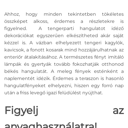
Ahhoz, hogy minden tekintetben tökéletes
összképet alkoss, érdemes a részletekre is
figyelned. A tengerparti hangulatot idéző
dekorációkat egyszerűen elkészítheted akár saját
kézzel is. A vázban elhelyezett tengeri kagylók,
kavicsok, a fonott kosarak mind hozzájárulhatnak az
enteriőr átalakításához. A természetes fényt imitáló
lámpák és gyertyák tovább fokozhatják otthonod
békés hangulatát. A meleg fények esténként a
naplementét idézik. Érdemes a teraszon is hasonló
hangulatfényeket elhelyezni, hiszen egy forró nap
után a friss levegő igazi felüdülést nyújthat.
Figyelj az
anyaghasználatra!