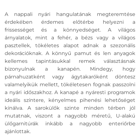
A nappali nyári hangulatának megteremtése
érdekében érdemes előtérbe helyezni a
frissességet és a könnyedséget. A világos
árnyalatok, mint a fehér, a bézs vagy a világos
pasztellek, tökéletes alapot adnak a szezonális
dekorációknak. A könnyű pamut és len anyagok
kellemes tapintásukkal remek választásnak
bizonyulnak a kanapén. Mindegy, hogy
párnahuzatként vagy ágytakaróként döntesz
valamelyikük mellett, tökéletesen fognak passzolni
a nyári időszakhoz. A kanapé a nyáresti programok
ideális színtere, kényelmes pihenési lehetőséget
kínálva. A sarokülők szinte minden térben jól
mutatnak, viszont a nagyobb méretű, U-alakú
ülőgarnitúrák inkább a nagyobb enteriőrbe
ajánlottak.