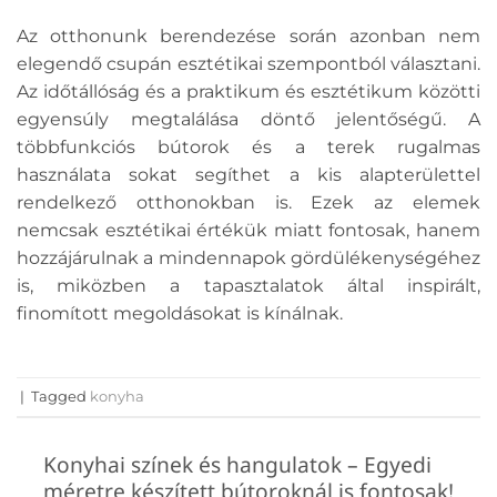
Az otthonunk berendezése során azonban nem
elegendő csupán esztétikai szempontból választani.
Az időtállóság és a praktikum és esztétikum közötti
egyensúly megtalálása döntő jelentőségű. A
többfunkciós bútorok és a terek rugalmas
használata sokat segíthet a kis alapterülettel
rendelkező otthonokban is. Ezek az elemek
nemcsak esztétikai értékük miatt fontosak, hanem
hozzájárulnak a mindennapok gördülékenységéhez
is, miközben a tapasztalatok által inspirált,
finomított megoldásokat is kínálnak.
|
Tagged
konyha
Konyhai színek és hangulatok – Egyedi
méretre készített bútoroknál is fontosak!