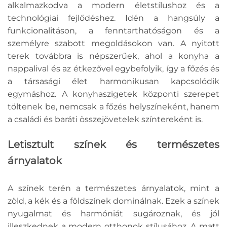
alkalmazkodva a modern életstílushoz és a
technológiai fejlődéshez. Idén a hangsúly a
funkcionalitáson, a fenntarthatóságon és a
személyre szabott megoldásokon van. A nyitott
terek továbbra is népszerűek, ahol a konyha a
nappalival és az étkezővel egybefolyik, így a főzés és
a társasági élet harmonikusan kapcsolódik
egymáshoz. A konyhaszigetek központi szerepet
töltenek be, nemcsak a főzés helyszíneként, hanem
a családi és baráti összejövetelek színtereként is.
Letisztult színek és természetes
árnyalatok
A színek terén a természetes árnyalatok, mint a
zöld, a kék és a földszínek dominálnak. Ezek a színek
nyugalmat és harmóniát sugároznak, és jól
illeszkednek a modern otthonok stílusához. A matt