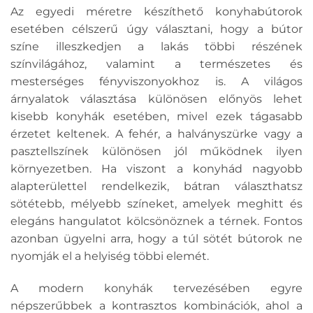
Az egyedi méretre készíthető konyhabútorok
esetében célszerű úgy választani, hogy a bútor
színe illeszkedjen a lakás többi részének
színvilágához, valamint a természetes és
mesterséges fényviszonyokhoz is. A világos
árnyalatok választása különösen előnyös lehet
kisebb konyhák esetében, mivel ezek tágasabb
érzetet keltenek. A fehér, a halványszürke vagy a
pasztellszínek különösen jól működnek ilyen
környezetben. Ha viszont a konyhád nagyobb
alapterülettel rendelkezik, bátran választhatsz
sötétebb, mélyebb színeket, amelyek meghitt és
elegáns hangulatot kölcsönöznek a térnek. Fontos
azonban ügyelni arra, hogy a túl sötét bútorok ne
nyomják el a helyiség többi elemét.
A modern konyhák tervezésében egyre
népszerűbbek a kontrasztos kombinációk, ahol a