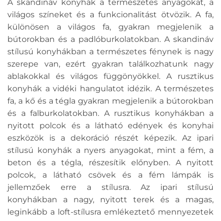
A skandináv konyhák a természetes anyagokat, a
világos színeket és a funkcionalitást ötvözik. A fa,
különösen a világos fa, gyakran megjelenik a
bútorokban és a padlóburkolatokban. A skandináv
stílusú konyhákban a természetes fénynek is nagy
szerepe van, ezért gyakran találkozhatunk nagy
ablakokkal és világos függönyökkel. A rusztikus
konyhák a vidéki hangulatot idézik. A természetes
fa, a kő és a tégla gyakran megjelenik a bútorokban
és a falburkolatokban. A rusztikus konyhákban a
nyitott polcok és a látható edények és konyhai
eszközök is a dekoráció részét képezik. Az ipari
stílusú konyhák a nyers anyagokat, mint a fém, a
beton és a tégla, részesítik előnyben. A nyitott
polcok, a látható csövek és a fém lámpák is
jellemzőek erre a stílusra. Az ipari stílusú
konyhákban a nagy, nyitott terek és a magas,
leginkább a loft-stílusra emlékeztető mennyezetek