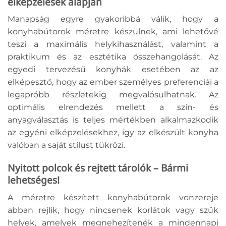
elképzelések alapján
Manapság egyre gyakoribbá válik, hogy a
konyhabútorok méretre készülnek, ami lehetővé
teszi a maximális helykihasználást, valamint a
praktikum és az esztétika összehangolását. Az
egyedi tervezésű konyhák esetében az az
elképesztő, hogy az ember személyes preferenciái a
legapróbb részletekig megvalósulhatnak. Az
optimális elrendezés mellett a szín- és
anyagválasztás is teljes mértékben alkalmazkodik
az egyéni elképzelésekhez, így az elkészült konyha
valóban a saját stílust tükrözi.
Nyitott polcok és rejtett tárolók – Bármi
lehetséges!
A méretre készített konyhabútorok vonzereje
abban rejlik, hogy nincsenek korlátok vagy szűk
helyek, amelyek megnehezítenék a mindennapi