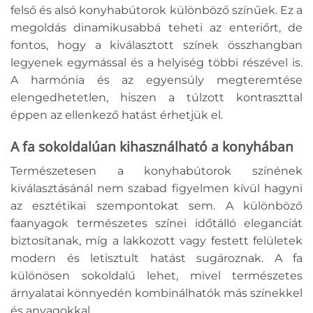
felső és alsó konyhabútorok különböző színűek. Ez a
megoldás dinamikusabbá teheti az enteriőrt, de
fontos, hogy a kiválasztott színek összhangban
legyenek egymással és a helyiség többi részével is.
A harmónia és az egyensúly megteremtése
elengedhetetlen, hiszen a túlzott kontraszttal
éppen az ellenkező hatást érhetjük el.
A fa sokoldalúan kihasználható a konyhában
Természetesen a konyhabútorok színének
kiválasztásánál nem szabad figyelmen kívül hagyni
az esztétikai szempontokat sem. A különböző
faanyagok természetes színei időtálló eleganciát
biztosítanak, míg a lakkozott vagy festett felületek
modern és letisztult hatást sugároznak. A fa
különösen sokoldalú lehet, mivel természetes
árnyalatai könnyedén kombinálhatók más színekkel
és anyagokkal.