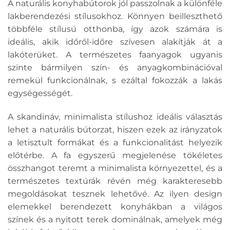
A naturális konyhabútorok jól passzolnak a különféle
lakberendezési stílusokhoz. Könnyen beilleszthető
többféle stílusú otthonba, így azok számára is
ideális, akik időről-időre szívesen alakítják át a
lakóterüket. A természetes faanyagok ugyanis
szinte bármilyen szín- és anyagkombinációval
remekül funkcionálnak, s ezáltal fokozzák a lakás
egységességét.
A skandináv, minimalista stílushoz ideális választás
lehet a naturális bútorzat, hiszen ezek az irányzatok
a letisztult formákat és a funkcionalitást helyezik
előtérbe. A fa egyszerű megjelenése tökéletes
összhangot teremt a minimalista környezettel, és a
természetes textúrák révén még karakteresebb
megoldásokat tesznek lehetővé. Az ilyen design
elemekkel berendezett konyhákban a világos
színek és a nyitott terek dominálnak, amelyek még