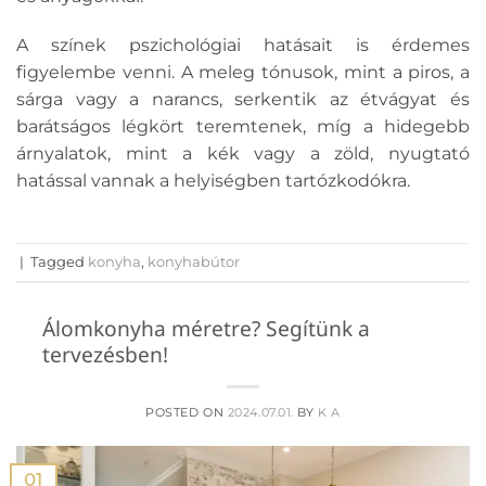
A színek pszichológiai hatásait is érdemes
figyelembe venni. A meleg tónusok, mint a piros, a
sárga vagy a narancs, serkentik az étvágyat és
barátságos légkört teremtenek, míg a hidegebb
árnyalatok, mint a kék vagy a zöld, nyugtató
hatással vannak a helyiségben tartózkodókra.
|
Tagged
konyha
,
konyhabútor
Álomkonyha méretre? Segítünk a
tervezésben!
POSTED ON
2024.07.01.
BY
K A
01