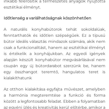
inkább felerősítik a természetes anyagok nyújtotta
esztétikai élményt.
Időtlenség a variálhatóságnak köszönhetően
A naturális konyhabútorok tehát sokoldalúak,
fenntarthatók és időtlen szépségűek. Ez a típusú
bútor ideális választás mindazok számára, akik nem
csak a funkcionalitást, hanem az esztétikai élményt
is értékelik a konyhájukban. Az egyedi igények
alapján készült konyhabútor megvásárlásával nem
csupán egy új bútordarabot szerzünk be, hanem
egy összhangot teremtő, hangulatos teret is
kialakíthatunk
Az otthon kialakítása egyfajta művészet, amelyben
a harmónia megteremtése a funkció és forma
között a legfontosabb feladat. Ebben a folyamatban
az egyéni ízlés és kreativitás kerül előtérbe, amikor a