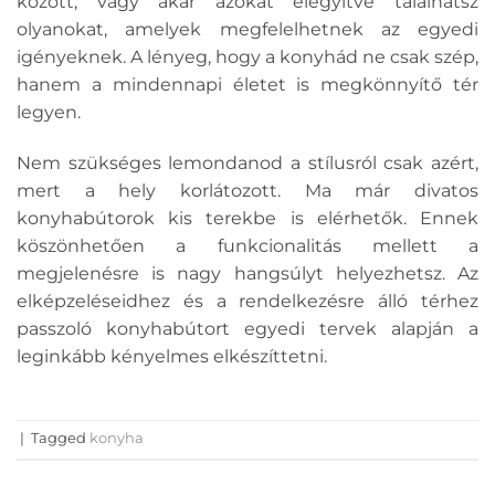
között, vagy akár azokat elegyítve találhatsz
olyanokat, amelyek megfelelhetnek az egyedi
igényeknek. A lényeg, hogy a konyhád ne csak szép,
hanem a mindennapi életet is megkönnyítő tér
legyen.
Nem szükséges lemondanod a stílusról csak azért,
mert a hely korlátozott. Ma már divatos
konyhabútorok kis terekbe is elérhetők. Ennek
köszönhetően a funkcionalitás mellett a
megjelenésre is nagy hangsúlyt helyezhetsz. Az
elképzeléseidhez és a rendelkezésre álló térhez
passzoló konyhabútort egyedi tervek alapján a
leginkább kényelmes elkészíttetni.
|
Tagged
konyha