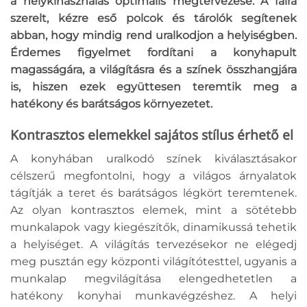
a helykihasználás optimális megtervezése. A falra
szerelt, kézre eső polcok és tárolók segítenek
abban, hogy mindig rend uralkodjon a helyiségben.
Érdemes figyelmet fordítani a konyhapult
magasságára, a világításra és a színek összhangjára
is, hiszen ezek együttesen teremtik meg a
hatékony és barátságos környezetet.
Kontrasztos elemekkel sajátos stílus érhető el
A konyhában uralkodó színek kiválasztásakor
célszerű megfontolni, hogy a világos árnyalatok
tágítják a teret és barátságos légkört teremtenek.
Az olyan kontrasztos elemek, mint a sötétebb
munkalapok vagy kiegészítők, dinamikussá tehetik
a helyiséget. A világítás tervezésekor ne elégedj
meg pusztán egy központi világítótesttel, ugyanis a
munkalap megvilágítása elengedhetetlen a
hatékony konyhai munkavégzéshez. A helyi