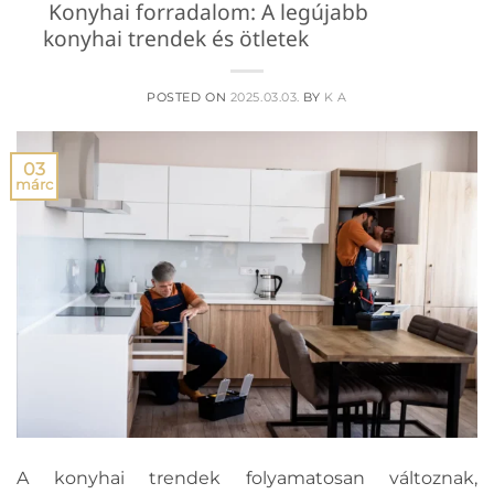
Konyhai forradalom: A legújabb
konyhai trendek és ötletek
POSTED ON
2025.03.03.
BY
K A
03
márc
A konyhai trendek folyamatosan változnak,