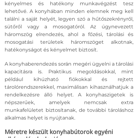
kényelmes és hatékony munkavégzést tesz
lehetővé. A konyhában minden elemnek meg kell
találni a saját helyét, legyen szó a hűtőszekrényről,
sütőről vagy a mosogatóról. Az úgynevezett
háromszög elrendezés, ahol a főzési, tárolási és
mosogatási területek háromszöget alkotnak,
hatékonyságot és kényelmet biztosít.
A konyhaberendezés során megéri ügyelni a tárolási
kapacitásra is. Praktikus megoldásokkal, mint
például kihúzható fiókokkal és rejtett
tárolórendszerekkel, maximálisan kihasználhatjuk a
rendelkezésre álló helyet. A konyhaszigetek is
népszerűek, amelyek nemcsak extra
munkafelületet biztosítanak, de további tároláshoz
alkalmas helyet is nyújtanak.
Méretre készült konyhabútorok egyéni