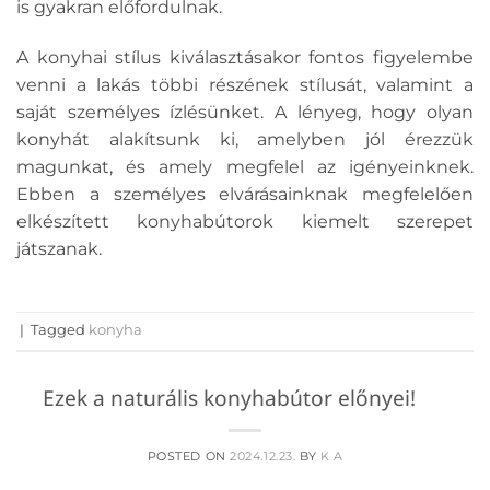
is gyakran előfordulnak.
A konyhai stílus kiválasztásakor fontos figyelembe
venni a lakás többi részének stílusát, valamint a
saját személyes ízlésünket. A lényeg, hogy olyan
konyhát alakítsunk ki, amelyben jól érezzük
magunkat, és amely megfelel az igényeinknek.
Ebben a személyes elvárásainknak megfelelően
elkészített konyhabútorok kiemelt szerepet
játszanak.
|
Tagged
konyha
Ezek a naturális konyhabútor előnyei!
POSTED ON
2024.12.23.
BY
K A