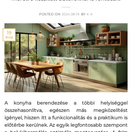
POSTED ON
2024.08.19.
BY
K A
19
aug
A konyha berendezése a többi helyiséggel
összehasonlítva, egészen más megközelítést
igényel, hiszen itt a funkcionalitás és a praktikum is
előtérbe kerülnek. Az egyik legfontosabb szempont