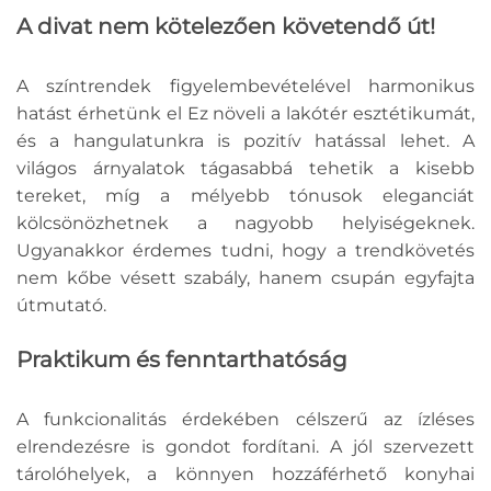
A divat nem kötelezően követendő út!
A színtrendek figyelembevételével harmonikus
hatást érhetünk el Ez növeli a lakótér esztétikumát,
és a hangulatunkra is pozitív hatással lehet. A
világos árnyalatok tágasabbá tehetik a kisebb
tereket, míg a mélyebb tónusok eleganciát
kölcsönözhetnek a nagyobb helyiségeknek.
Ugyanakkor érdemes tudni, hogy a trendkövetés
nem kőbe vésett szabály, hanem csupán egyfajta
útmutató.
Praktikum és fenntarthatóság
A funkcionalitás érdekében célszerű az ízléses
elrendezésre is gondot fordítani. A jól szervezett
tárolóhelyek, a könnyen hozzáférhető konyhai