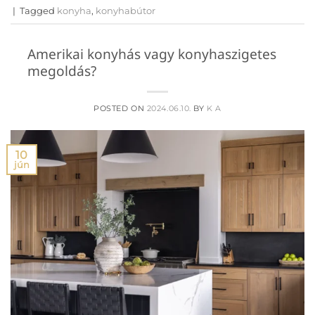
|
Tagged
konyha
,
konyhabútor
Amerikai konyhás vagy konyhaszigetes
megoldás?
POSTED ON
2024.06.10.
BY
K A
10
jún