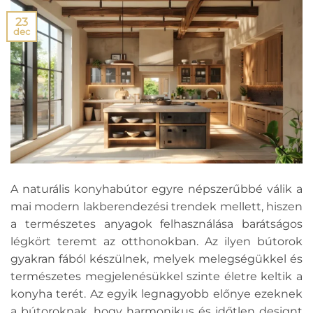
23
dec
A naturális konyhabútor egyre népszerűbbé válik a
mai modern lakberendezési trendek mellett, hiszen
a természetes anyagok felhasználása barátságos
légkört teremt az otthonokban. Az ilyen bútorok
gyakran fából készülnek, melyek melegségükkel és
természetes megjelenésükkel szinte életre keltik a
konyha terét. Az egyik legnagyobb előnye ezeknek
a bútoroknak, hogy harmonikus és időtlen designt