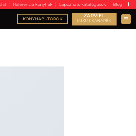
lat
Referencia konyhák
Lapozható katalógusok
Blog
KONYHABÚTOROK