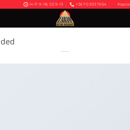
H-P: 9–18, SZ:9–13
+36 70 933 7654
Kapcso
nded