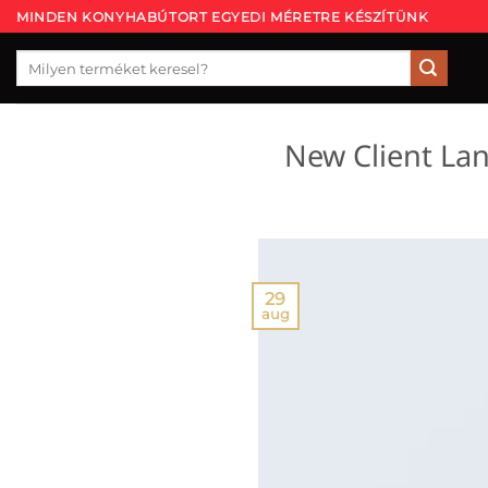
Skip
MINDEN KONYHABÚTORT EGYEDI MÉRETRE KÉSZÍTÜNK
to
Keresés
content
a
következőre:
New Client La
29
aug