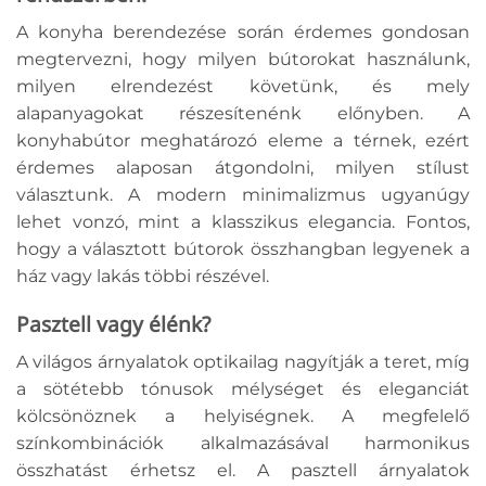
A konyha berendezése során érdemes gondosan
megtervezni, hogy milyen bútorokat használunk,
milyen elrendezést követünk, és mely
alapanyagokat részesítenénk előnyben. A
konyhabútor meghatározó eleme a térnek, ezért
érdemes alaposan átgondolni, milyen stílust
választunk. A modern minimalizmus ugyanúgy
lehet vonzó, mint a klasszikus elegancia. Fontos,
hogy a választott bútorok összhangban legyenek a
ház vagy lakás többi részével.
Pasztell vagy élénk?
A világos árnyalatok optikailag nagyítják a teret, míg
a sötétebb tónusok mélységet és eleganciát
kölcsönöznek a helyiségnek. A megfelelő
színkombinációk alkalmazásával harmonikus
összhatást érhetsz el. A pasztell árnyalatok