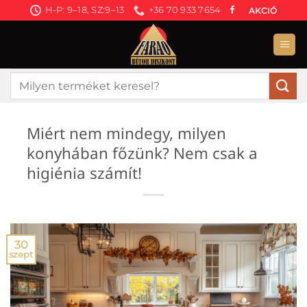
Skip
H-P: 9–18, SZ:9–13
+36 70 933 7654
AKCIÓ
to
content
Keresés
a
következőre:
Miért nem mindegy, milyen
konyhában főzünk? Nem csak a
higiénia számít!
30
szept