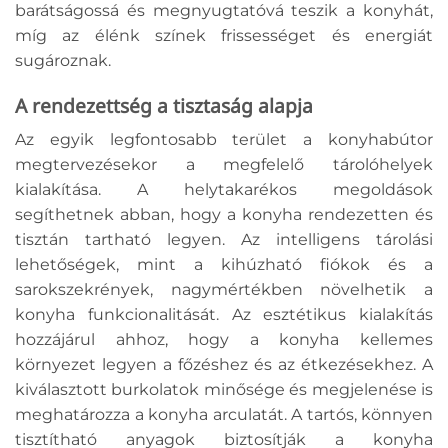
barátságossá és megnyugtatóvá teszik a konyhát,
míg az élénk színek frissességet és energiát
sugároznak.
A rendezettség a tisztaság alapja
Az egyik legfontosabb terület a konyhabútor
megtervezésekor a megfelelő tárolóhelyek
kialakítása. A helytakarékos megoldások
segíthetnek abban, hogy a konyha rendezetten és
tisztán tartható legyen. Az intelligens tárolási
lehetőségek, mint a kihúzható fiókok és a
sarokszekrények, nagymértékben növelhetik a
konyha funkcionalitását. Az esztétikus kialakítás
hozzájárul ahhoz, hogy a konyha kellemes
környezet legyen a főzéshez és az étkezésekhez. A
kiválasztott burkolatok minősége és megjelenése is
meghatározza a konyha arculatát. A tartós, könnyen
tisztítható anyagok biztosítják a konyha