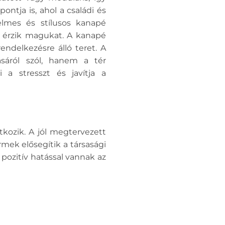
ntja is, ahol a családi és
yelmes és stílusos kanapé
n érzik magukat. A kanapé
rendelkezésre álló teret. A
ásáról szól, hanem a tér
a stresszt és javítja a
kozik. A jól megtervezett
rmek elősegítik a társasági
pozitív hatással vannak az