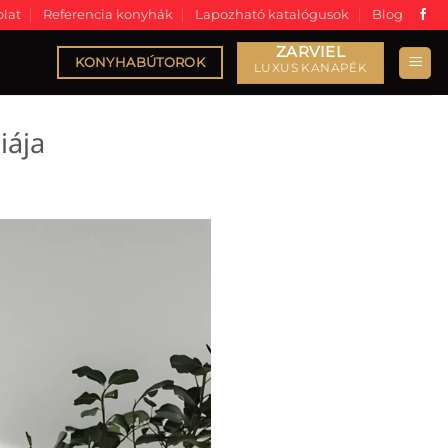
lat
Referencia konyhák
Lapozható katalógusok
Blog
KONYHABÚTOROK
iája