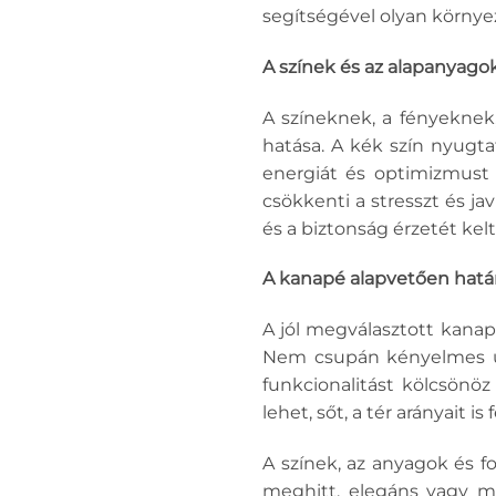
segítségével olyan környe
A színek és az alapanyago
A színeknek, a fényekne
hatása. A kék szín nyugta
energiát és optimizmust 
csökkenti a stresszt és ja
és a biztonság érzetét kelt
A kanapé alapvetően hatá
A jól megválasztott kanap
Nem csupán kényelmes ül
funkcionalitást kölcsönö
lehet, sőt, a tér arányait is 
A színek, az anyagok és f
meghitt, elegáns vagy mod