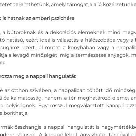
zetet teremthetünk, amely támogatja a jó közérzetünket
k is hatnak az emberi pszichére
k, a bútoroknak és a dekorációs elemeknek mind megv
tó hatású, ezért ideális választás a hálószobába vagy a 
sugároz, ezért jól mutat a konyhában vagy a nappali
vítja a levegő minőségét, míg a természetes anyagok, mint
ik.
rozza meg a nappali hangulatát
é az otthon szívében, a nappaliban töltött idő minőségé
őalkalmatosság, hanem a tér meghatározó eleme, amel
z a helyiségnek. Egy rosszul megválasztott kanapé e
felboríthatja.
ormák összhangja a nappali hangulatát is nagymértékbe
ern stílusról. A kanapé lehet ágyazható, tárolóval el