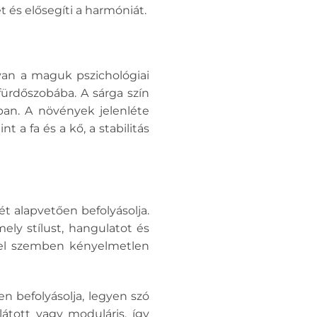
 és elősegíti a harmóniát.
an a maguk pszichológiai
fürdőszobába. A sárga szín
ban. A növények jelenléte
 a fa és a kő, a stabilitás
t alapvetően befolyásolja.
y stílust, hangulatot és
zzel szemben kényelmetlen
n befolyásolja, legyen szó
látott vagy moduláris, így