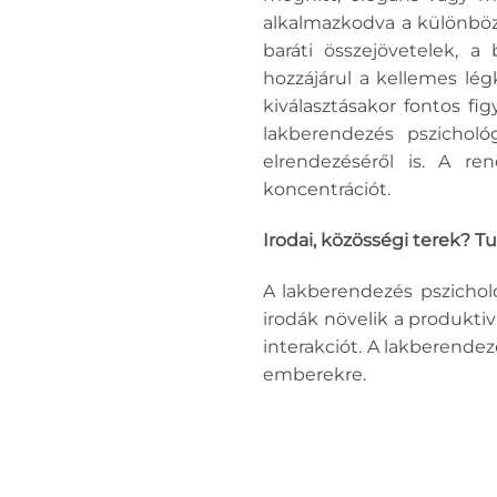
alkalmazkodva a különböző
baráti összejövetelek, a
hozzájárul a kellemes lé
kiválasztásakor fontos fig
lakberendezés pszicholó
elrendezéséről is. A r
koncentrációt.
Irodai, közösségi terek? T
A lakberendezés pszichol
irodák növelik a produktiv
interakciót. A lakberende
emberekre.