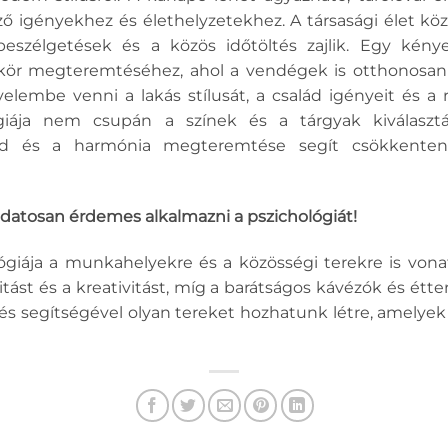
 igényekhez és élethelyzetekhez. A társasági élet közpo
 beszélgetések és a közös időtöltés zajlik. Egy kén
gkör megteremtéséhez, ahol a vendégek is otthonosa
yelembe venni a lakás stílusát, a család igényeit és a 
giája nem csupán a színek és a tárgyak kiválaszt
end és a harmónia megteremtése segít csökkenteni 
udatosan érdemes alkalmazni a pszichológiát!
ógiája a munkahelyekre és a közösségi terekre is vonat
itást és a kreativitást, míg a barátságos kávézók és étte
zés segítségével olyan tereket hozhatunk létre, amelyek 