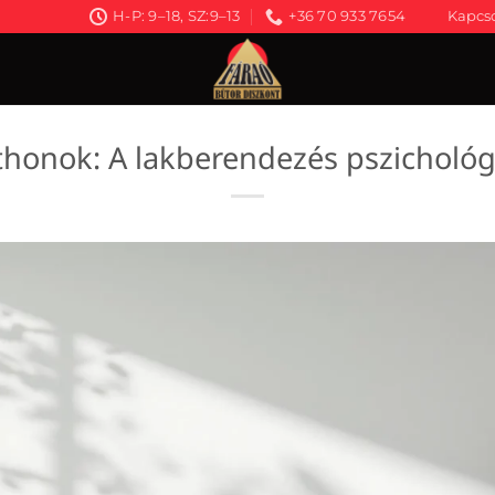
H-P: 9–18, SZ:9–13
+36 70 933 7654
Kapcso
honok: A lakberendezés pszichológ