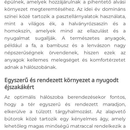
épülnek, amelyek hozzájárulnak a pihentető alvási
környezet megteremtéséhez. Az idei év domináns
színei közé tartozik a pasztellárnyalatok használata,
mint a világos ék, a halványrózsaszín és a
homokszín, amelyek mind az ellazulást és a
nyugalmat sugallják. A természetes anyagok,
például a fa, a bambusz és a lenvászon nagy
népszerűségnek örvendenek, hiszen ezek az
anyagok kellemes melegséget és komfortérzetet
adnak a hálószobának.
Egyszerű és rendezett környezet a nyugodt
éjszakákért
Az optimális hálószoba berendezésekor fontos,
hogy a tér egyszerű és rendezett maradjon,
elkerülve a túlzott tárgyhalmozást. Az alapvető
bútorok közé tartozik egy kényelmes ágy, amely
lehetőleg magas minőségű matraccal rendelkezik a