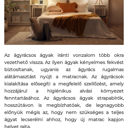
Az ágyrácsos ágyak iránti vonzalom több okra
vezethető vissza. Az ilyen ágyak kényelmes fekvést
biztosítanak, ugyanis az ágyrács rugalmas
alátámasztást nyújt a matracnak. Az ágyrácsok
kialakítása elősegíti a megfelelő szellőzést, amely
hozzájárul a higiénikus alvási környezet
fenntartásához. Az ágyrácsos ágyak strapabírók,
hosszútávon is megbízhatóak, de legnagyobb
előnyük mégis az, hogy nem szükséges a teljes
ágyat lecserélni ahhoz, hogy új matrac kapjon
helyet rajta.