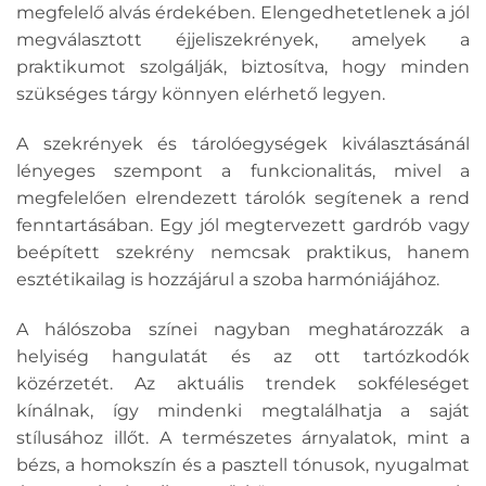
megfelelő alvás érdekében. Elengedhetetlenek a jól
megválasztott éjjeliszekrények, amelyek a
praktikumot szolgálják, biztosítva, hogy minden
szükséges tárgy könnyen elérhető legyen.
A szekrények és tárolóegységek kiválasztásánál
lényeges szempont a funkcionalitás, mivel a
megfelelően elrendezett tárolók segítenek a rend
fenntartásában. Egy jól megtervezett gardrób vagy
beépített szekrény nemcsak praktikus, hanem
esztétikailag is hozzájárul a szoba harmóniájához.
A hálószoba színei nagyban meghatározzák a
helyiség hangulatát és az ott tartózkodók
közérzetét. Az aktuális trendek sokféleséget
kínálnak, így mindenki megtalálhatja a saját
stílusához illőt. A természetes árnyalatok, mint a
bézs, a homokszín és a pasztell tónusok, nyugalmat