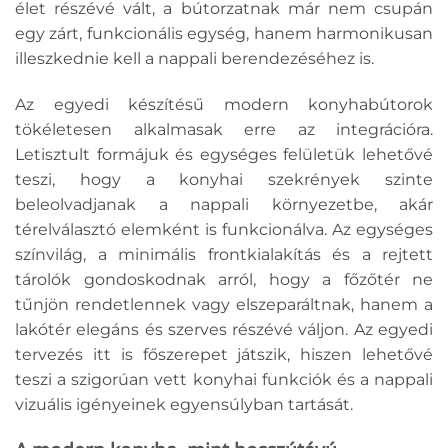
élet részévé vált, a bútorzatnak már nem csupán
egy zárt, funkcionális egység, hanem harmonikusan
illeszkednie kell a nappali berendezéséhez is.
Az egyedi készítésű modern konyhabútorok
tökéletesen alkalmasak erre az integrációra.
Letisztult formájuk és egységes felületük lehetővé
teszi, hogy a konyhai szekrények szinte
beleolvadjanak a nappali környezetbe, akár
térelválasztó elemként is funkcionálva. Az egységes
színvilág, a minimális frontkialakítás és a rejtett
tárolók gondoskodnak arról, hogy a főzőtér ne
tűnjön rendetlennek vagy elszeparáltnak, hanem a
lakótér elegáns és szerves részévé váljon. Az egyedi
tervezés itt is főszerepet játszik, hiszen lehetővé
teszi a szigorúan vett konyhai funkciók és a nappali
vizuális igényeinek egyensúlyban tartását.