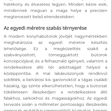
hatékony és élvezetes legyen. Minden kézre esik,
mindennek megvan a maga helye a precízen
megtervezett belső elrendezésben.
Az egyedi méretre szabás térnyerése
A modern konyhabútorok jövőjét nagymértékben
meghatározza az egyedi méretre készítés
lehetősége. Ez a megközelítés szakít a
szabványosított, tömeggyártott bútorok
koncepciójával, és a felhasználó igényeit, valamint a
rendelkezésre álló tér adottságait helyezi a
középpontba. A mai lakásviszonyok rendkívül
sokfélék, a belvárosi kis garzonoktól a tágas családi
házakig, így szinte elkerülhetetlen, hogy a bútorzat
tökéletesen illeszkedjen a rendelkezésre álló
falakhoz, sarkokhoz és magasságokhoz. Az egyedi
tervezés során a milliméter pontosságú illeszkedés
nemcsak esztétikai szempontból kívánatos, hanem