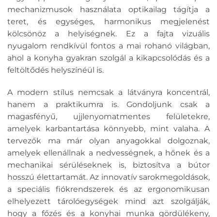
mechanizmusok használata optikailag tágítja a
teret, és egységes, harmonikus megjelenést
kölcsönöz a helyiségnek. Ez a fajta vizuális
nyugalom rendkívül fontos a mai rohanó világban,
ahol a konyha gyakran szolgál a kikapcsolódás és a
feltöltődés helyszínéül is.
A modern stílus nemcsak a látványra koncentrál,
hanem a praktikumra is. Gondoljunk csak a
magasfényű, ujjlenyomatmentes felületekre,
amelyek karbantartása könnyebb, mint valaha. A
tervezők ma már olyan anyagokkal dolgoznak,
amelyek ellenállnak a nedvességnek, a hőnek és a
mechanikai sérüléseknek is, biztosítva a bútor
hosszú élettartamát. Az innovatív sarokmegoldások,
a speciális fiókrendszerek és az ergonomikusan
elhelyezett tárolóegységek mind azt szolgálják,
hogy a főzés és a konyhai munka gördülékeny,