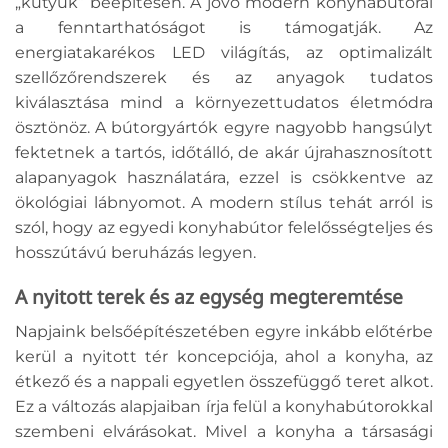
„kütyük” beépítésén. A jövő modern konyhabútorai
a fenntarthatóságot is támogatják. Az
energiatakarékos LED világítás, az optimalizált
szellőzőrendszerek és az anyagok tudatos
kiválasztása mind a környezettudatos életmódra
ösztönöz. A bútorgyártók egyre nagyobb hangsúlyt
fektetnek a tartós, időtálló, de akár újrahasznosított
alapanyagok használatára, ezzel is csökkentve az
ökológiai lábnyomot. A modern stílus tehát arról is
szól, hogy az egyedi konyhabútor felelősségteljes és
hosszútávú beruházás legyen.
A nyitott terek és az egység megteremtése
Napjaink belsőépítészetében egyre inkább előtérbe
kerül a nyitott tér koncepciója, ahol a konyha, az
étkező és a nappali egyetlen összefüggő teret alkot.
Ez a változás alapjaiban írja felül a konyhabútorokkal
szembeni elvárásokat. Mivel a konyha a társasági