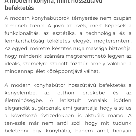
A modern konyha, mint hosszútávú
befektetés
A modern konyhabútorok térnyerése nem csupán
átmeneti trend. A jövő az övék, mert képesek a
funkcionalitás, az esztétika, a technológia és a
fenntarthatóság tökéletes elegyét megteremteni.
Az egyedi méretre készítés rugalmassága biztosítja,
hogy mindenki számára megteremthető legyen az
ideális, személyre szabott főzőtér, amely valóban a
mindennapi élet középpontjává válhat.
A modern konyhabútor hosszútávú befektetés a
kényelembe, az otthon értékébe és az
életminőségbe. A letisztult vonalak időtlen
eleganciát sugároznak, ami garantálja, hogy a stílus
a következő évtizedekben is aktuális marad. A
tervezés már nem arról szól, hogy mit tudunk
beletenni egy konyhába, hanem arról, hogyan