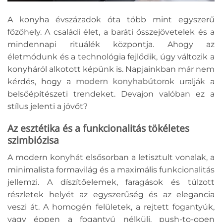
A konyha évszázadok óta több mint egyszerű
főzőhely. A családi élet, a baráti összejövetelek és a
mindennapi rituálék központja. Ahogy az
életmódunk és a technológia fejlődik, úgy változik a
konyháról alkotott képünk is. Napjainkban már nem
kérdés, hogy a
modern konyhabútor
ok uralják a
belsőépítészeti trendeket. Devajon valóban ez a
stílus jelenti a jövőt?
Az esztétika és a funkcionalitás tökéletes
szimbiózisa
A modern konyhát elsősorban a letisztult vonalak, a
minimalista formavilág és a maximális funkcionalitás
jellemzi. A díszítőelemek, faragások és túlzott
részletek helyét az egyszerűség és az elegancia
veszi át. A homogén felületek, a rejtett fogantyúk,
vagy éppen a fogantyú nélküli, push-to-open