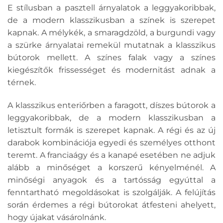
E stílusban a pasztell árnyalatok a leggyakoribbak,
de a modern klasszikusban a színek is szerepet
kapnak. A mélykék, a smaragdzöld, a burgundi vagy
a szürke árnyalatai remekül mutatnak a klasszikus
bútorok mellett. A színes falak vagy a színes
kiegészítők frissességet és modernitást adnak a
térnek.
A klasszikus enteriőrben a faragott, díszes bútorok a
leggyakoribbak, de a modern klasszikusban a
letisztult formák is szerepet kapnak. A régi és az új
darabok kombinációja egyedi és személyes otthont
teremt. A franciaágy és a kanapé esetében ne adjuk
alább a minőséget a korszerű kényelménél. A
minőségi anyagok és a tartósság egyúttal a
fenntartható megoldásokat is szolgálják. A felújítás
során érdemes a régi bútorokat átfesteni ahelyett,
hogy újakat vásárolnánk.