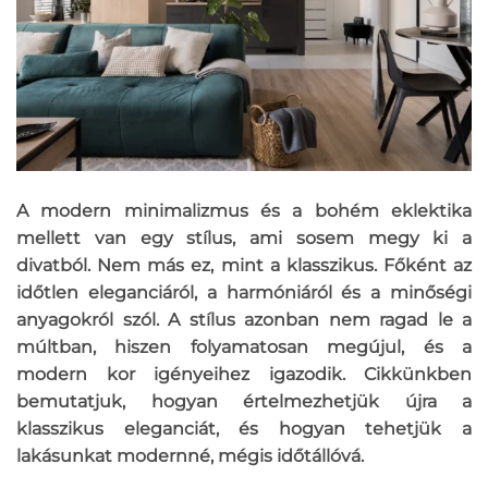
A modern minimalizmus és a bohém eklektika
mellett van egy stílus, ami sosem megy ki a
divatból. Nem más ez, mint a klasszikus. Főként az
időtlen eleganciáról, a harmóniáról és a minőségi
anyagokról szól. A stílus azonban nem ragad le a
múltban, hiszen folyamatosan megújul, és a
modern kor igényeihez igazodik. Cikkünkben
bemutatjuk, hogyan értelmezhetjük újra a
klasszikus eleganciát, és hogyan tehetjük a
lakásunkat modernné, mégis időtállóvá.