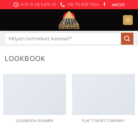
Skip
H-P: 9–18, SZ:9–13
+36 70 933 7654
AKCIÓ
to
content
Keresés
a
következőre:
LOOKBOOK
LOOKBOOK SUMMER
FLAT T-SHIRT COMPANY